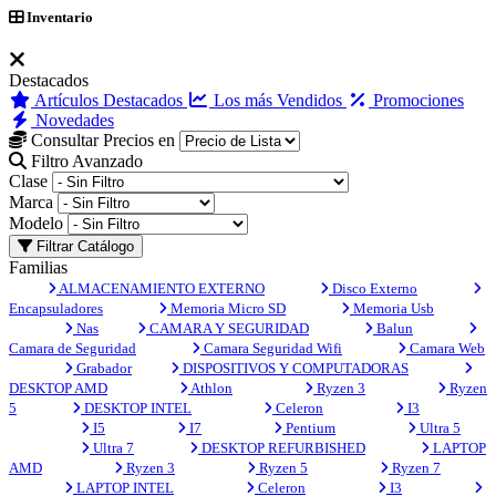
Inventario
Destacados
Artículos Destacados
Los más Vendidos
Promociones
Novedades
Consultar Precios en
Filtro Avanzado
Clase
Marca
Modelo
Filtrar Catálogo
Familias
ALMACENAMIENTO EXTERNO
Disco Externo
Encapsuladores
Memoria Micro SD
Memoria Usb
Nas
CAMARA Y SEGURIDAD
Balun
Camara de Seguridad
Camara Seguridad Wifi
Camara Web
Grabador
DISPOSITIVOS Y COMPUTADORAS
DESKTOP AMD
Athlon
Ryzen 3
Ryzen
5
DESKTOP INTEL
Celeron
I3
I5
I7
Pentium
Ultra 5
Ultra 7
DESKTOP REFURBISHED
LAPTOP
AMD
Ryzen 3
Ryzen 5
Ryzen 7
LAPTOP INTEL
Celeron
I3