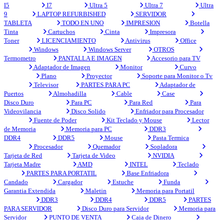
I5
I7
Ultra 5
Ultra 7
Ultra
9
LAPTOP REFURBISHED
SERVIDOR
TABLETA
TODO EN UNO
IMPRESION
Botella
Tinta
Cartuchos
Cinta
Impresora
Toner
LICENCIAMIENTO
Antivirus
Office
Windows
Windows Server
OTROS
Termometro
PANTALLA E IMAGEN
Accesorio para TV
Adaptador de Imagen
Monitor
Curvo
Plano
Proyector
Soporte para Monitor o Tv
Televisor
PARTES PARA PC
Adaptador de
Puertos
Almohadilla
Cable
Case
Disco Duro
Para PC
Para Red
Para
Videovilancia
Disco Solido
Enfriador para Procesador
Fuente de Poder
Kit Teclado y Mouse
Lector
de Memoria
Memoria para PC
DDR3
DDR4
DDR5
Mouse
Pasta Termica
Procesador
Quemador
Sopladora
Tarjeta de Red
Tarjeta de Video
NVIDIA
Tarjeta Madre
AMD
INTEL
Teclado
PARTES PARA PORTATIL
Base Enfriadora
Candado
Cargador
Estuche
Funda
Garantia Extendida
Maletin
Memoria para Portatil
DDR3
DDR4
DDR5
PARTES
PARA SERVIDOR
Disco Duro para Servidor
Memoria para
Servidor
PUNTO DE VENTA
Caja de Dinero