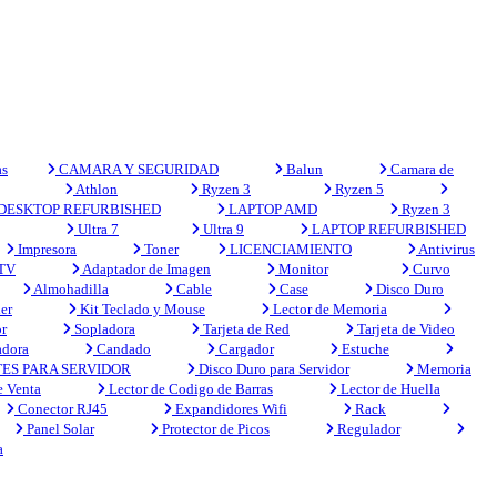
s
CAMARA Y SEGURIDAD
Balun
Camara de
Athlon
Ryzen 3
Ryzen 5
DESKTOP REFURBISHED
LAPTOP AMD
Ryzen 3
Ultra 7
Ultra 9
LAPTOP REFURBISHED
Impresora
Toner
LICENCIAMIENTO
Antivirus
 TV
Adaptador de Imagen
Monitor
Curvo
Almohadilla
Cable
Case
Disco Duro
er
Kit Teclado y Mouse
Lector de Memoria
r
Sopladora
Tarjeta de Red
Tarjeta de Video
adora
Candado
Cargador
Estuche
ES PARA SERVIDOR
Disco Duro para Servidor
Memoria
e Venta
Lector de Codigo de Barras
Lector de Huella
Conector RJ45
Expandidores Wifi
Rack
Panel Solar
Protector de Picos
Regulador
a