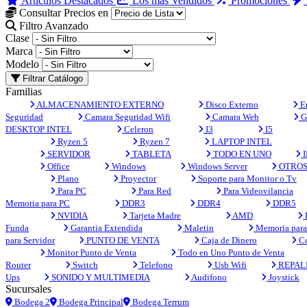
Artículos Destacados
Los más Vendidos
Promociones
Consultar Precios en
Filtro Avanzado
Clase
Marca
Modelo
Filtrar Catálogo
Familias
ALMACENAMIENTO EXTERNO
Disco Externo
En
Seguridad
Camara Seguridad Wifi
Camara Web
G
DESKTOP INTEL
Celeron
I3
I5
Ryzen 5
Ryzen 7
LAPTOP INTEL
SERVIDOR
TABLETA
TODO EN UNO
I
Office
Windows
Windows Server
OTRO
Plano
Proyector
Soporte para Monitor o Tv
Para PC
Para Red
Para Videovilancia
Memoria para PC
DDR3
DDR4
DDR5
NVIDIA
Tarjeta Madre
AMD
Funda
Garantia Extendida
Maletin
Memoria para 
para Servidor
PUNTO DE VENTA
Caja de Dinero
Co
Monitor Punto de Venta
Todo en Uno Punto de Venta
Router
Switch
Telefono
Usb Wifi
REPAL
Ups
SONIDO Y MULTIMEDIA
Audifono
Joystick
Sucursales
Bodega 2
Bodega Principal
Bodega Terrum