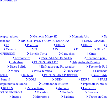
Novedades
capsuladores
Memoria Micro SD
Memoria Usb
Na
rabador
DISPOSITIVOS Y COMPUTADORAS
DESKTOP AMD
I7
Pentium
Ultra 5
Ultra 7
Celeron
I3
I5
I7
Ultra 5
MPRESION
Botella Tinta
Cartuchos
Cinta
S
Termometro
PANTALLA E IMAGEN
Accesorio para
Televisor
PARTES PARA PC
Adaptador de Puertos
Disco Solido
Enfriador para Procesador
Fuente de Pod
Mouse
Pasta Termica
Procesador
Quemado
INTEL
Teclado
PARTES PARA PORTATIL
Base Enfri
Portatil
DDR3
DDR4
DDR5
PART
mputadora de Mano
Contador de Billetes
Impresora Punto d
REDES
Access Point
Antenas
Cable Utp
DO DE ENERGIA
Baterias
Enchufe
Inversor
Juegos
Microfono
Parlante
Teatro en Cas