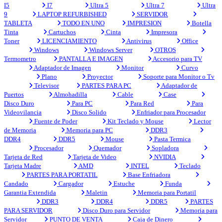
I5
I7
Ultra 5
Ultra 7
Ultra
9
LAPTOP REFURBISHED
SERVIDOR
TABLETA
TODO EN UNO
IMPRESION
Botella
Tinta
Cartuchos
Cinta
Impresora
Toner
LICENCIAMIENTO
Antivirus
Office
Windows
Windows Server
OTROS
Termometro
PANTALLA E IMAGEN
Accesorio para TV
Adaptador de Imagen
Monitor
Curvo
Plano
Proyector
Soporte para Monitor o Tv
Televisor
PARTES PARA PC
Adaptador de
Puertos
Almohadilla
Cable
Case
Disco Duro
Para PC
Para Red
Para
Videovilancia
Disco Solido
Enfriador para Procesador
Fuente de Poder
Kit Teclado y Mouse
Lector
de Memoria
Memoria para PC
DDR3
DDR4
DDR5
Mouse
Pasta Termica
Procesador
Quemador
Sopladora
Tarjeta de Red
Tarjeta de Video
NVIDIA
Tarjeta Madre
AMD
INTEL
Teclado
PARTES PARA PORTATIL
Base Enfriadora
Candado
Cargador
Estuche
Funda
Garantia Extendida
Maletin
Memoria para Portatil
DDR3
DDR4
DDR5
PARTES
PARA SERVIDOR
Disco Duro para Servidor
Memoria para
Servidor
PUNTO DE VENTA
Caja de Dinero