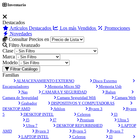
Inventario
Destacados
Artículos Destacados
Los más Vendidos
Promociones
Novedades
Consultar Precios en
Filtro Avanzado
Clase
Marca
Modelo
Filtrar Catálogo
Familias
ALMACENAMIENTO EXTERNO
Disco Externo
Encapsuladores
Memoria Micro SD
Memoria Usb
Nas
CAMARA Y SEGURIDAD
Balun
Camara de Seguridad
Camara Seguridad Wifi
Camara Web
Grabador
DISPOSITIVOS Y COMPUTADORAS
DESKTOP AMD
Athlon
Ryzen 3
Ryzen
5
DESKTOP INTEL
Celeron
I3
I5
I7
Pentium
Ultra 5
Ultra 7
DESKTOP REFURBISHED
LAPTOP
AMD
Ryzen 3
Ryzen 5
Ryzen 7
LAPTOP INTEL
Celeron
I3