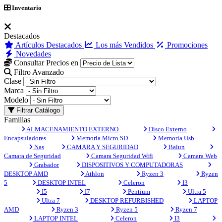
Inventario
Destacados
Artículos Destacados
Los más Vendidos
Promociones
Novedades
Consultar Precios en
Filtro Avanzado
Clase
Marca
Modelo
Filtrar Catálogo
Familias
ALMACENAMIENTO EXTERNO
Disco Externo
Encapsuladores
Memoria Micro SD
Memoria Usb
Nas
CAMARA Y SEGURIDAD
Balun
Camara de Seguridad
Camara Seguridad Wifi
Camara Web
Grabador
DISPOSITIVOS Y COMPUTADORAS
DESKTOP AMD
Athlon
Ryzen 3
Ryzen
5
DESKTOP INTEL
Celeron
I3
I5
I7
Pentium
Ultra 5
Ultra 7
DESKTOP REFURBISHED
LAPTOP
AMD
Ryzen 3
Ryzen 5
Ryzen 7
LAPTOP INTEL
Celeron
I3