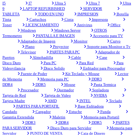
I5
I7
Ultra 5
Ultra 7
Ultra
9
LAPTOP REFURBISHED
SERVIDOR
TABLETA
TODO EN UNO
IMPRESION
Botella
Tinta
Cartuchos
Cinta
Impresora
Toner
LICENCIAMIENTO
Antivirus
Office
Windows
Windows Server
OTROS
Termometro
PANTALLA E IMAGEN
Accesorio para TV
Adaptador de Imagen
Monitor
Curvo
Plano
Proyector
Soporte para Monitor o Tv
Televisor
PARTES PARA PC
Adaptador de
Puertos
Almohadilla
Cable
Case
Disco Duro
Para PC
Para Red
Para
Videovilancia
Disco Solido
Enfriador para Procesador
Fuente de Poder
Kit Teclado y Mouse
Lector
de Memoria
Memoria para PC
DDR3
DDR4
DDR5
Mouse
Pasta Termica
Procesador
Quemador
Sopladora
Tarjeta de Red
Tarjeta de Video
NVIDIA
Tarjeta Madre
AMD
INTEL
Teclado
PARTES PARA PORTATIL
Base Enfriadora
Candado
Cargador
Estuche
Funda
Garantia Extendida
Maletin
Memoria para Portatil
DDR3
DDR4
DDR5
PARTES
PARA SERVIDOR
Disco Duro para Servidor
Memoria para
Servidor
PUNTO DE VENTA
Caja de Dinero