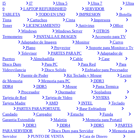
I5
I7
Ultra 5
Ultra 7
Ultra
9
LAPTOP REFURBISHED
SERVIDOR
TABLETA
TODO EN UNO
IMPRESION
Botella
Tinta
Cartuchos
Cinta
Impresora
Toner
LICENCIAMIENTO
Antivirus
Office
Windows
Windows Server
OTROS
Termometro
PANTALLA E IMAGEN
Accesorio para TV
Adaptador de Imagen
Monitor
Curvo
Plano
Proyector
Soporte para Monitor o Tv
Televisor
PARTES PARA PC
Adaptador de
Puertos
Almohadilla
Cable
Case
Disco Duro
Para PC
Para Red
Para
Videovilancia
Disco Solido
Enfriador para Procesador
Fuente de Poder
Kit Teclado y Mouse
Lector
de Memoria
Memoria para PC
DDR3
DDR4
DDR5
Mouse
Pasta Termica
Procesador
Quemador
Sopladora
Tarjeta de Red
Tarjeta de Video
NVIDIA
Tarjeta Madre
AMD
INTEL
Teclado
PARTES PARA PORTATIL
Base Enfriadora
Candado
Cargador
Estuche
Funda
Garantia Extendida
Maletin
Memoria para Portatil
DDR3
DDR4
DDR5
PARTES
PARA SERVIDOR
Disco Duro para Servidor
Memoria para
Servidor
PUNTO DE VENTA
Caja de Dinero