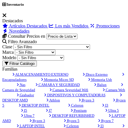
Inventario
Destacados
Artículos Destacados
Los más Vendidos
Promociones
Novedades
Consultar Precios en
Filtro Avanzado
Clase
Marca
Modelo
Filtrar Catálogo
Familias
ALMACENAMIENTO EXTERNO
Disco Externo
Encapsuladores
Memoria Micro SD
Memoria Usb
Nas
CAMARA Y SEGURIDAD
Balun
Camara de Seguridad
Camara Seguridad Wifi
Camara Web
Grabador
DISPOSITIVOS Y COMPUTADORAS
DESKTOP AMD
Athlon
Ryzen 3
Ryzen
5
DESKTOP INTEL
Celeron
I3
I5
I7
Pentium
Ultra 5
Ultra 7
DESKTOP REFURBISHED
LAPTOP
AMD
Ryzen 3
Ryzen 5
Ryzen 7
LAPTOP INTEL
Celeron
I3