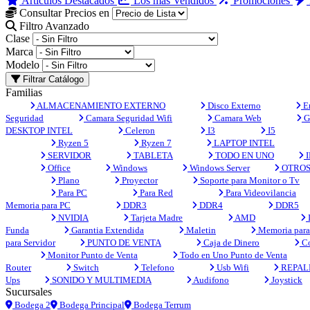
Artículos Destacados
Los más Vendidos
Promociones
Consultar Precios en
Filtro Avanzado
Clase
Marca
Modelo
Filtrar Catálogo
Familias
ALMACENAMIENTO EXTERNO
Disco Externo
En
Seguridad
Camara Seguridad Wifi
Camara Web
G
DESKTOP INTEL
Celeron
I3
I5
Ryzen 5
Ryzen 7
LAPTOP INTEL
SERVIDOR
TABLETA
TODO EN UNO
I
Office
Windows
Windows Server
OTRO
Plano
Proyector
Soporte para Monitor o Tv
Para PC
Para Red
Para Videovilancia
Memoria para PC
DDR3
DDR4
DDR5
NVIDIA
Tarjeta Madre
AMD
Funda
Garantia Extendida
Maletin
Memoria para 
para Servidor
PUNTO DE VENTA
Caja de Dinero
Co
Monitor Punto de Venta
Todo en Uno Punto de Venta
Router
Switch
Telefono
Usb Wifi
REPAL
Ups
SONIDO Y MULTIMEDIA
Audifono
Joystick
Sucursales
Bodega 2
Bodega Principal
Bodega Terrum