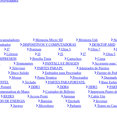
Novedades
capsuladores
Memoria Micro SD
Memoria Usb
Na
rabador
DISPOSITIVOS Y COMPUTADORAS
DESKTOP AMD
I7
Pentium
Ultra 5
Ultra 7
Celeron
I3
I5
I7
Ultra 5
MPRESION
Botella Tinta
Cartuchos
Cinta
S
Termometro
PANTALLA E IMAGEN
Accesorio para
Televisor
PARTES PARA PC
Adaptador de Puertos
Disco Solido
Enfriador para Procesador
Fuente de Pod
Mouse
Pasta Termica
Procesador
Quemado
INTEL
Teclado
PARTES PARA PORTATIL
Base Enfri
Portatil
DDR3
DDR4
DDR5
PART
mputadora de Mano
Contador de Billetes
Impresora Punto d
REDES
Access Point
Antenas
Cable Utp
DO DE ENERGIA
Baterias
Enchufe
Inversor
Juegos
Microfono
Parlante
Teatro en Cas