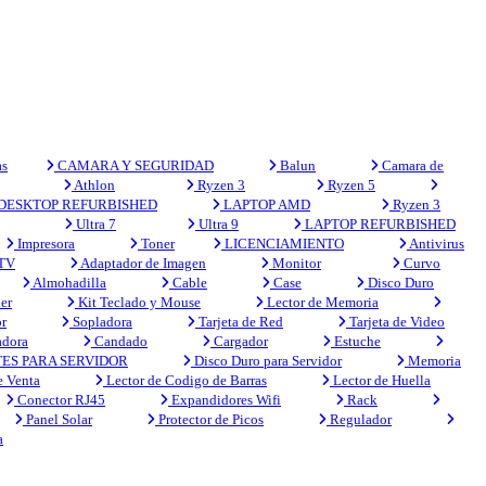
s
CAMARA Y SEGURIDAD
Balun
Camara de
Athlon
Ryzen 3
Ryzen 5
DESKTOP REFURBISHED
LAPTOP AMD
Ryzen 3
Ultra 7
Ultra 9
LAPTOP REFURBISHED
Impresora
Toner
LICENCIAMIENTO
Antivirus
 TV
Adaptador de Imagen
Monitor
Curvo
Almohadilla
Cable
Case
Disco Duro
er
Kit Teclado y Mouse
Lector de Memoria
r
Sopladora
Tarjeta de Red
Tarjeta de Video
adora
Candado
Cargador
Estuche
ES PARA SERVIDOR
Disco Duro para Servidor
Memoria
e Venta
Lector de Codigo de Barras
Lector de Huella
Conector RJ45
Expandidores Wifi
Rack
Panel Solar
Protector de Picos
Regulador
a