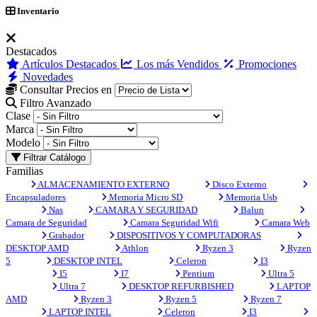
Inventario
Destacados
Artículos Destacados
Los más Vendidos
Promociones
Novedades
Consultar Precios en
Filtro Avanzado
Clase
Marca
Modelo
Filtrar Catálogo
Familias
ALMACENAMIENTO EXTERNO
Disco Externo
Encapsuladores
Memoria Micro SD
Memoria Usb
Nas
CAMARA Y SEGURIDAD
Balun
Camara de Seguridad
Camara Seguridad Wifi
Camara Web
Grabador
DISPOSITIVOS Y COMPUTADORAS
DESKTOP AMD
Athlon
Ryzen 3
Ryzen
5
DESKTOP INTEL
Celeron
I3
I5
I7
Pentium
Ultra 5
Ultra 7
DESKTOP REFURBISHED
LAPTOP
AMD
Ryzen 3
Ryzen 5
Ryzen 7
LAPTOP INTEL
Celeron
I3