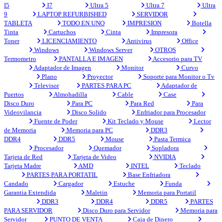
I5
I7
Ultra 5
Ultra 7
Ultra
9
LAPTOP REFURBISHED
SERVIDOR
TABLETA
TODO EN UNO
IMPRESION
Botella
Tinta
Cartuchos
Cinta
Impresora
Toner
LICENCIAMIENTO
Antivirus
Office
Windows
Windows Server
OTROS
Termometro
PANTALLA E IMAGEN
Accesorio para TV
Adaptador de Imagen
Monitor
Curvo
Plano
Proyector
Soporte para Monitor o Tv
Televisor
PARTES PARA PC
Adaptador de
Puertos
Almohadilla
Cable
Case
Disco Duro
Para PC
Para Red
Para
Videovilancia
Disco Solido
Enfriador para Procesador
Fuente de Poder
Kit Teclado y Mouse
Lector
de Memoria
Memoria para PC
DDR3
DDR4
DDR5
Mouse
Pasta Termica
Procesador
Quemador
Sopladora
Tarjeta de Red
Tarjeta de Video
NVIDIA
Tarjeta Madre
AMD
INTEL
Teclado
PARTES PARA PORTATIL
Base Enfriadora
Candado
Cargador
Estuche
Funda
Garantia Extendida
Maletin
Memoria para Portatil
DDR3
DDR4
DDR5
PARTES
PARA SERVIDOR
Disco Duro para Servidor
Memoria para
Servidor
PUNTO DE VENTA
Caja de Dinero