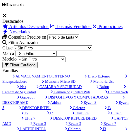
Inventario
Destacados
Artículos Destacados
Los más Vendidos
Promociones
Novedades
Consultar Precios en
Filtro Avanzado
Clase
Marca
Modelo
Filtrar Catálogo
Familias
ALMACENAMIENTO EXTERNO
Disco Externo
Encapsuladores
Memoria Micro SD
Memoria Usb
Nas
CAMARA Y SEGURIDAD
Balun
Camara de Seguridad
Camara Seguridad Wifi
Camara Web
Grabador
DISPOSITIVOS Y COMPUTADORAS
DESKTOP AMD
Athlon
Ryzen 3
Ryzen
5
DESKTOP INTEL
Celeron
I3
I5
I7
Pentium
Ultra 5
Ultra 7
DESKTOP REFURBISHED
LAPTOP
AMD
Ryzen 3
Ryzen 5
Ryzen 7
LAPTOP INTEL
Celeron
I3