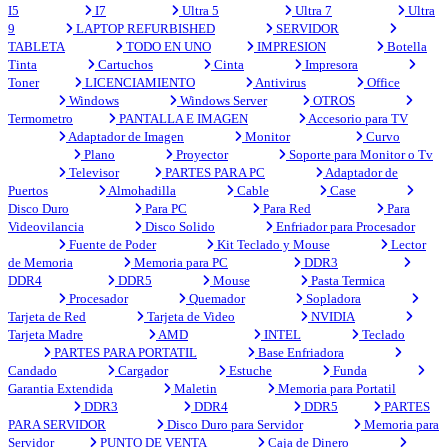
I5
I7
Ultra 5
Ultra 7
Ultra
9
LAPTOP REFURBISHED
SERVIDOR
TABLETA
TODO EN UNO
IMPRESION
Botella
Tinta
Cartuchos
Cinta
Impresora
Toner
LICENCIAMIENTO
Antivirus
Office
Windows
Windows Server
OTROS
Termometro
PANTALLA E IMAGEN
Accesorio para TV
Adaptador de Imagen
Monitor
Curvo
Plano
Proyector
Soporte para Monitor o Tv
Televisor
PARTES PARA PC
Adaptador de
Puertos
Almohadilla
Cable
Case
Disco Duro
Para PC
Para Red
Para
Videovilancia
Disco Solido
Enfriador para Procesador
Fuente de Poder
Kit Teclado y Mouse
Lector
de Memoria
Memoria para PC
DDR3
DDR4
DDR5
Mouse
Pasta Termica
Procesador
Quemador
Sopladora
Tarjeta de Red
Tarjeta de Video
NVIDIA
Tarjeta Madre
AMD
INTEL
Teclado
PARTES PARA PORTATIL
Base Enfriadora
Candado
Cargador
Estuche
Funda
Garantia Extendida
Maletin
Memoria para Portatil
DDR3
DDR4
DDR5
PARTES
PARA SERVIDOR
Disco Duro para Servidor
Memoria para
Servidor
PUNTO DE VENTA
Caja de Dinero