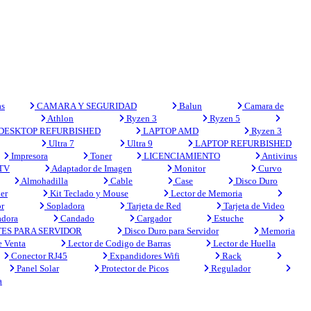
s
CAMARA Y SEGURIDAD
Balun
Camara de
Athlon
Ryzen 3
Ryzen 5
DESKTOP REFURBISHED
LAPTOP AMD
Ryzen 3
Ultra 7
Ultra 9
LAPTOP REFURBISHED
Impresora
Toner
LICENCIAMIENTO
Antivirus
 TV
Adaptador de Imagen
Monitor
Curvo
Almohadilla
Cable
Case
Disco Duro
er
Kit Teclado y Mouse
Lector de Memoria
r
Sopladora
Tarjeta de Red
Tarjeta de Video
adora
Candado
Cargador
Estuche
ES PARA SERVIDOR
Disco Duro para Servidor
Memoria
e Venta
Lector de Codigo de Barras
Lector de Huella
Conector RJ45
Expandidores Wifi
Rack
Panel Solar
Protector de Picos
Regulador
a