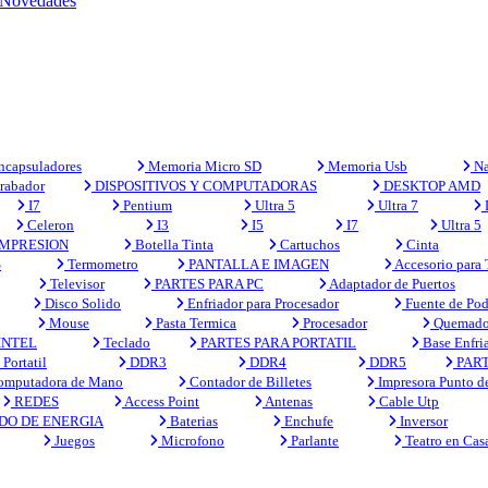
Novedades
capsuladores
Memoria Micro SD
Memoria Usb
Na
rabador
DISPOSITIVOS Y COMPUTADORAS
DESKTOP AMD
I7
Pentium
Ultra 5
Ultra 7
Celeron
I3
I5
I7
Ultra 5
MPRESION
Botella Tinta
Cartuchos
Cinta
S
Termometro
PANTALLA E IMAGEN
Accesorio para
Televisor
PARTES PARA PC
Adaptador de Puertos
Disco Solido
Enfriador para Procesador
Fuente de Pod
Mouse
Pasta Termica
Procesador
Quemado
INTEL
Teclado
PARTES PARA PORTATIL
Base Enfri
Portatil
DDR3
DDR4
DDR5
PART
mputadora de Mano
Contador de Billetes
Impresora Punto d
REDES
Access Point
Antenas
Cable Utp
DO DE ENERGIA
Baterias
Enchufe
Inversor
Juegos
Microfono
Parlante
Teatro en Cas