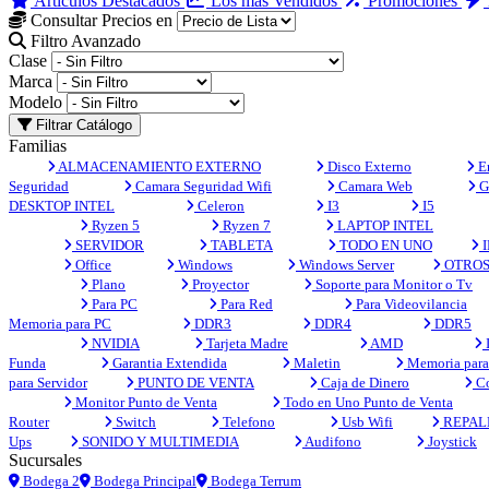
Artículos Destacados
Los más Vendidos
Promociones
Consultar Precios en
Filtro Avanzado
Clase
Marca
Modelo
Filtrar Catálogo
Familias
ALMACENAMIENTO EXTERNO
Disco Externo
En
Seguridad
Camara Seguridad Wifi
Camara Web
G
DESKTOP INTEL
Celeron
I3
I5
Ryzen 5
Ryzen 7
LAPTOP INTEL
SERVIDOR
TABLETA
TODO EN UNO
I
Office
Windows
Windows Server
OTRO
Plano
Proyector
Soporte para Monitor o Tv
Para PC
Para Red
Para Videovilancia
Memoria para PC
DDR3
DDR4
DDR5
NVIDIA
Tarjeta Madre
AMD
Funda
Garantia Extendida
Maletin
Memoria para 
para Servidor
PUNTO DE VENTA
Caja de Dinero
Co
Monitor Punto de Venta
Todo en Uno Punto de Venta
Router
Switch
Telefono
Usb Wifi
REPAL
Ups
SONIDO Y MULTIMEDIA
Audifono
Joystick
Sucursales
Bodega 2
Bodega Principal
Bodega Terrum