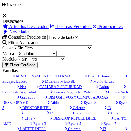
Inventario
Destacados
Artículos Destacados
Los más Vendidos
Promociones
Novedades
Consultar Precios en
Filtro Avanzado
Clase
Marca
Modelo
Filtrar Catálogo
Familias
ALMACENAMIENTO EXTERNO
Disco Externo
Encapsuladores
Memoria Micro SD
Memoria Usb
Nas
CAMARA Y SEGURIDAD
Balun
Camara de Seguridad
Camara Seguridad Wifi
Camara Web
Grabador
DISPOSITIVOS Y COMPUTADORAS
DESKTOP AMD
Athlon
Ryzen 3
Ryzen
5
DESKTOP INTEL
Celeron
I3
I5
I7
Pentium
Ultra 5
Ultra 7
DESKTOP REFURBISHED
LAPTOP
AMD
Ryzen 3
Ryzen 5
Ryzen 7
LAPTOP INTEL
Celeron
I3