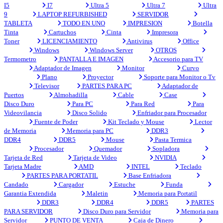
I5
I7
Ultra 5
Ultra 7
Ultra
9
LAPTOP REFURBISHED
SERVIDOR
TABLETA
TODO EN UNO
IMPRESION
Botella
Tinta
Cartuchos
Cinta
Impresora
Toner
LICENCIAMIENTO
Antivirus
Office
Windows
Windows Server
OTROS
Termometro
PANTALLA E IMAGEN
Accesorio para TV
Adaptador de Imagen
Monitor
Curvo
Plano
Proyector
Soporte para Monitor o Tv
Televisor
PARTES PARA PC
Adaptador de
Puertos
Almohadilla
Cable
Case
Disco Duro
Para PC
Para Red
Para
Videovilancia
Disco Solido
Enfriador para Procesador
Fuente de Poder
Kit Teclado y Mouse
Lector
de Memoria
Memoria para PC
DDR3
DDR4
DDR5
Mouse
Pasta Termica
Procesador
Quemador
Sopladora
Tarjeta de Red
Tarjeta de Video
NVIDIA
Tarjeta Madre
AMD
INTEL
Teclado
PARTES PARA PORTATIL
Base Enfriadora
Candado
Cargador
Estuche
Funda
Garantia Extendida
Maletin
Memoria para Portatil
DDR3
DDR4
DDR5
PARTES
PARA SERVIDOR
Disco Duro para Servidor
Memoria para
Servidor
PUNTO DE VENTA
Caja de Dinero