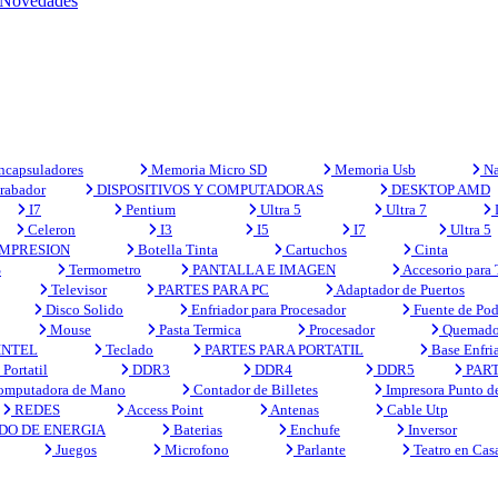
Novedades
capsuladores
Memoria Micro SD
Memoria Usb
Na
rabador
DISPOSITIVOS Y COMPUTADORAS
DESKTOP AMD
I7
Pentium
Ultra 5
Ultra 7
Celeron
I3
I5
I7
Ultra 5
MPRESION
Botella Tinta
Cartuchos
Cinta
S
Termometro
PANTALLA E IMAGEN
Accesorio para
Televisor
PARTES PARA PC
Adaptador de Puertos
Disco Solido
Enfriador para Procesador
Fuente de Pod
Mouse
Pasta Termica
Procesador
Quemado
INTEL
Teclado
PARTES PARA PORTATIL
Base Enfri
Portatil
DDR3
DDR4
DDR5
PART
mputadora de Mano
Contador de Billetes
Impresora Punto d
REDES
Access Point
Antenas
Cable Utp
DO DE ENERGIA
Baterias
Enchufe
Inversor
Juegos
Microfono
Parlante
Teatro en Cas