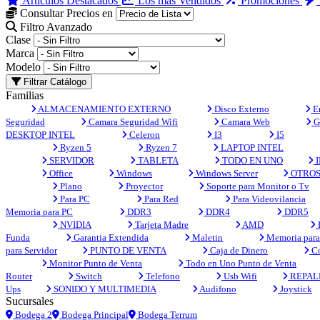
Artículos Destacados
Los más Vendidos
Promociones
Consultar Precios en
Filtro Avanzado
Clase
Marca
Modelo
Filtrar Catálogo
Familias
ALMACENAMIENTO EXTERNO
Disco Externo
En
Seguridad
Camara Seguridad Wifi
Camara Web
G
DESKTOP INTEL
Celeron
I3
I5
Ryzen 5
Ryzen 7
LAPTOP INTEL
SERVIDOR
TABLETA
TODO EN UNO
I
Office
Windows
Windows Server
OTRO
Plano
Proyector
Soporte para Monitor o Tv
Para PC
Para Red
Para Videovilancia
Memoria para PC
DDR3
DDR4
DDR5
NVIDIA
Tarjeta Madre
AMD
Funda
Garantia Extendida
Maletin
Memoria para 
para Servidor
PUNTO DE VENTA
Caja de Dinero
Co
Monitor Punto de Venta
Todo en Uno Punto de Venta
Router
Switch
Telefono
Usb Wifi
REPAL
Ups
SONIDO Y MULTIMEDIA
Audifono
Joystick
Sucursales
Bodega 2
Bodega Principal
Bodega Terrum