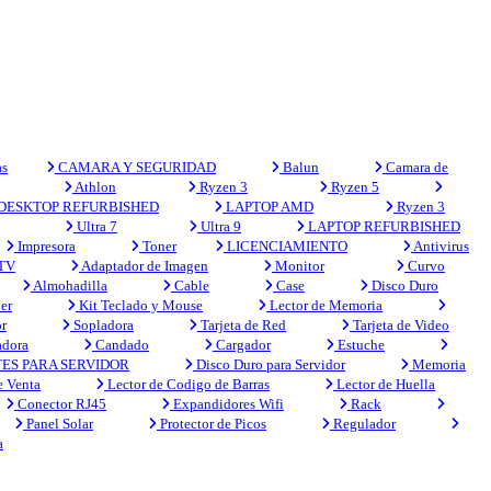
s
CAMARA Y SEGURIDAD
Balun
Camara de
Athlon
Ryzen 3
Ryzen 5
DESKTOP REFURBISHED
LAPTOP AMD
Ryzen 3
Ultra 7
Ultra 9
LAPTOP REFURBISHED
Impresora
Toner
LICENCIAMIENTO
Antivirus
 TV
Adaptador de Imagen
Monitor
Curvo
Almohadilla
Cable
Case
Disco Duro
er
Kit Teclado y Mouse
Lector de Memoria
r
Sopladora
Tarjeta de Red
Tarjeta de Video
adora
Candado
Cargador
Estuche
ES PARA SERVIDOR
Disco Duro para Servidor
Memoria
e Venta
Lector de Codigo de Barras
Lector de Huella
Conector RJ45
Expandidores Wifi
Rack
Panel Solar
Protector de Picos
Regulador
a