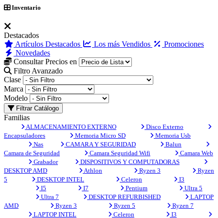
Inventario
Destacados
Artículos Destacados
Los más Vendidos
Promociones
Novedades
Consultar Precios en
Filtro Avanzado
Clase
Marca
Modelo
Filtrar Catálogo
Familias
ALMACENAMIENTO EXTERNO
Disco Externo
Encapsuladores
Memoria Micro SD
Memoria Usb
Nas
CAMARA Y SEGURIDAD
Balun
Camara de Seguridad
Camara Seguridad Wifi
Camara Web
Grabador
DISPOSITIVOS Y COMPUTADORAS
DESKTOP AMD
Athlon
Ryzen 3
Ryzen
5
DESKTOP INTEL
Celeron
I3
I5
I7
Pentium
Ultra 5
Ultra 7
DESKTOP REFURBISHED
LAPTOP
AMD
Ryzen 3
Ryzen 5
Ryzen 7
LAPTOP INTEL
Celeron
I3