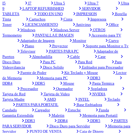
I5
I7
Ultra 5
Ultra 7
Ultra
9
LAPTOP REFURBISHED
SERVIDOR
TABLETA
TODO EN UNO
IMPRESION
Botella
Tinta
Cartuchos
Cinta
Impresora
Toner
LICENCIAMIENTO
Antivirus
Office
Windows
Windows Server
OTROS
Termometro
PANTALLA E IMAGEN
Accesorio para TV
Adaptador de Imagen
Monitor
Curvo
Plano
Proyector
Soporte para Monitor o Tv
Televisor
PARTES PARA PC
Adaptador de
Puertos
Almohadilla
Cable
Case
Disco Duro
Para PC
Para Red
Para
Videovilancia
Disco Solido
Enfriador para Procesador
Fuente de Poder
Kit Teclado y Mouse
Lector
de Memoria
Memoria para PC
DDR3
DDR4
DDR5
Mouse
Pasta Termica
Procesador
Quemador
Sopladora
Tarjeta de Red
Tarjeta de Video
NVIDIA
Tarjeta Madre
AMD
INTEL
Teclado
PARTES PARA PORTATIL
Base Enfriadora
Candado
Cargador
Estuche
Funda
Garantia Extendida
Maletin
Memoria para Portatil
DDR3
DDR4
DDR5
PARTES
PARA SERVIDOR
Disco Duro para Servidor
Memoria para
Servidor
PUNTO DE VENTA
Caja de Dinero