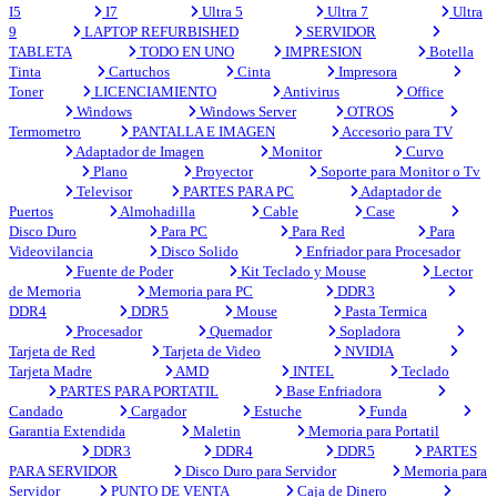
I5
I7
Ultra 5
Ultra 7
Ultra
9
LAPTOP REFURBISHED
SERVIDOR
TABLETA
TODO EN UNO
IMPRESION
Botella
Tinta
Cartuchos
Cinta
Impresora
Toner
LICENCIAMIENTO
Antivirus
Office
Windows
Windows Server
OTROS
Termometro
PANTALLA E IMAGEN
Accesorio para TV
Adaptador de Imagen
Monitor
Curvo
Plano
Proyector
Soporte para Monitor o Tv
Televisor
PARTES PARA PC
Adaptador de
Puertos
Almohadilla
Cable
Case
Disco Duro
Para PC
Para Red
Para
Videovilancia
Disco Solido
Enfriador para Procesador
Fuente de Poder
Kit Teclado y Mouse
Lector
de Memoria
Memoria para PC
DDR3
DDR4
DDR5
Mouse
Pasta Termica
Procesador
Quemador
Sopladora
Tarjeta de Red
Tarjeta de Video
NVIDIA
Tarjeta Madre
AMD
INTEL
Teclado
PARTES PARA PORTATIL
Base Enfriadora
Candado
Cargador
Estuche
Funda
Garantia Extendida
Maletin
Memoria para Portatil
DDR3
DDR4
DDR5
PARTES
PARA SERVIDOR
Disco Duro para Servidor
Memoria para
Servidor
PUNTO DE VENTA
Caja de Dinero