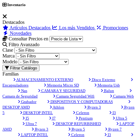
Inventario
Destacados
Artículos Destacados
Los más Vendidos
Promociones
Novedades
Consultar Precios en
Filtro Avanzado
Clase
Marca
Modelo
Filtrar Catálogo
Familias
ALMACENAMIENTO EXTERNO
Disco Externo
Encapsuladores
Memoria Micro SD
Memoria Usb
Nas
CAMARA Y SEGURIDAD
Balun
Camara de Seguridad
Camara Seguridad Wifi
Camara Web
Grabador
DISPOSITIVOS Y COMPUTADORAS
DESKTOP AMD
Athlon
Ryzen 3
Ryzen
5
DESKTOP INTEL
Celeron
I3
I5
I7
Pentium
Ultra 5
Ultra 7
DESKTOP REFURBISHED
LAPTOP
AMD
Ryzen 3
Ryzen 5
Ryzen 7
LAPTOP INTEL
Celeron
I3