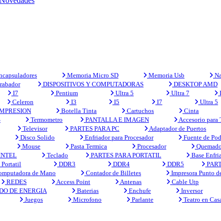
Novedades
capsuladores
Memoria Micro SD
Memoria Usb
Na
rabador
DISPOSITIVOS Y COMPUTADORAS
DESKTOP AMD
I7
Pentium
Ultra 5
Ultra 7
Celeron
I3
I5
I7
Ultra 5
MPRESION
Botella Tinta
Cartuchos
Cinta
S
Termometro
PANTALLA E IMAGEN
Accesorio para
Televisor
PARTES PARA PC
Adaptador de Puertos
Disco Solido
Enfriador para Procesador
Fuente de Pod
Mouse
Pasta Termica
Procesador
Quemado
INTEL
Teclado
PARTES PARA PORTATIL
Base Enfri
Portatil
DDR3
DDR4
DDR5
PART
mputadora de Mano
Contador de Billetes
Impresora Punto d
REDES
Access Point
Antenas
Cable Utp
DO DE ENERGIA
Baterias
Enchufe
Inversor
Juegos
Microfono
Parlante
Teatro en Cas