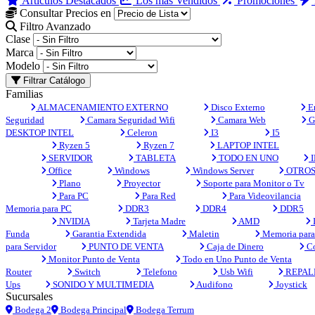
Artículos Destacados
Los más Vendidos
Promociones
Consultar Precios en
Filtro Avanzado
Clase
Marca
Modelo
Filtrar Catálogo
Familias
ALMACENAMIENTO EXTERNO
Disco Externo
En
Seguridad
Camara Seguridad Wifi
Camara Web
G
DESKTOP INTEL
Celeron
I3
I5
Ryzen 5
Ryzen 7
LAPTOP INTEL
SERVIDOR
TABLETA
TODO EN UNO
I
Office
Windows
Windows Server
OTRO
Plano
Proyector
Soporte para Monitor o Tv
Para PC
Para Red
Para Videovilancia
Memoria para PC
DDR3
DDR4
DDR5
NVIDIA
Tarjeta Madre
AMD
Funda
Garantia Extendida
Maletin
Memoria para 
para Servidor
PUNTO DE VENTA
Caja de Dinero
Co
Monitor Punto de Venta
Todo en Uno Punto de Venta
Router
Switch
Telefono
Usb Wifi
REPAL
Ups
SONIDO Y MULTIMEDIA
Audifono
Joystick
Sucursales
Bodega 2
Bodega Principal
Bodega Terrum