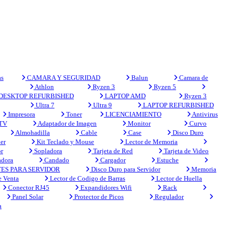
s
CAMARA Y SEGURIDAD
Balun
Camara de
Athlon
Ryzen 3
Ryzen 5
DESKTOP REFURBISHED
LAPTOP AMD
Ryzen 3
Ultra 7
Ultra 9
LAPTOP REFURBISHED
Impresora
Toner
LICENCIAMIENTO
Antivirus
 TV
Adaptador de Imagen
Monitor
Curvo
Almohadilla
Cable
Case
Disco Duro
er
Kit Teclado y Mouse
Lector de Memoria
r
Sopladora
Tarjeta de Red
Tarjeta de Video
adora
Candado
Cargador
Estuche
ES PARA SERVIDOR
Disco Duro para Servidor
Memoria
e Venta
Lector de Codigo de Barras
Lector de Huella
Conector RJ45
Expandidores Wifi
Rack
Panel Solar
Protector de Picos
Regulador
a