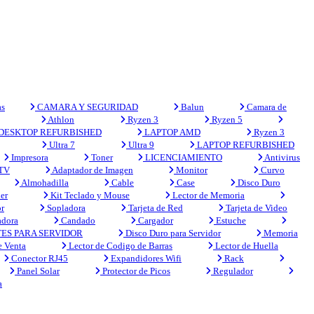
s
CAMARA Y SEGURIDAD
Balun
Camara de
Athlon
Ryzen 3
Ryzen 5
DESKTOP REFURBISHED
LAPTOP AMD
Ryzen 3
Ultra 7
Ultra 9
LAPTOP REFURBISHED
Impresora
Toner
LICENCIAMIENTO
Antivirus
 TV
Adaptador de Imagen
Monitor
Curvo
Almohadilla
Cable
Case
Disco Duro
er
Kit Teclado y Mouse
Lector de Memoria
r
Sopladora
Tarjeta de Red
Tarjeta de Video
adora
Candado
Cargador
Estuche
ES PARA SERVIDOR
Disco Duro para Servidor
Memoria
e Venta
Lector de Codigo de Barras
Lector de Huella
Conector RJ45
Expandidores Wifi
Rack
Panel Solar
Protector de Picos
Regulador
a