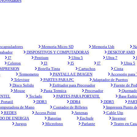
Novedades
capsuladores
Memoria Micro SD
Memoria Usb
Na
rabador
DISPOSITIVOS Y COMPUTADORAS
DESKTOP AMD
I7
Pentium
Ultra 5
Ultra 7
Celeron
I3
I5
I7
Ultra 5
MPRESION
Botella Tinta
Cartuchos
Cinta
S
Termometro
PANTALLA E IMAGEN
Accesorio para
Televisor
PARTES PARA PC
Adaptador de Puertos
Disco Solido
Enfriador para Procesador
Fuente de Pod
Mouse
Pasta Termica
Procesador
Quemado
INTEL
Teclado
PARTES PARA PORTATIL
Base Enfri
Portatil
DDR3
DDR4
DDR5
PART
mputadora de Mano
Contador de Billetes
Impresora Punto d
REDES
Access Point
Antenas
Cable Utp
DO DE ENERGIA
Baterias
Enchufe
Inversor
Juegos
Microfono
Parlante
Teatro en Cas