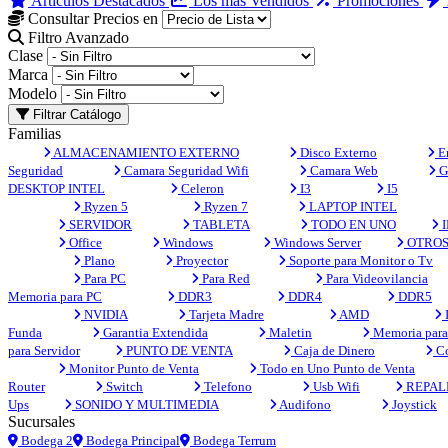
Artículos Destacados
Los más Vendidos
Promociones
Consultar Precios en
Filtro Avanzado
Clase
Marca
Modelo
Filtrar Catálogo
Familias
ALMACENAMIENTO EXTERNO
Disco Externo
En
Seguridad
Camara Seguridad Wifi
Camara Web
G
DESKTOP INTEL
Celeron
I3
I5
Ryzen 5
Ryzen 7
LAPTOP INTEL
SERVIDOR
TABLETA
TODO EN UNO
I
Office
Windows
Windows Server
OTRO
Plano
Proyector
Soporte para Monitor o Tv
Para PC
Para Red
Para Videovilancia
Memoria para PC
DDR3
DDR4
DDR5
NVIDIA
Tarjeta Madre
AMD
Funda
Garantia Extendida
Maletin
Memoria para 
para Servidor
PUNTO DE VENTA
Caja de Dinero
Co
Monitor Punto de Venta
Todo en Uno Punto de Venta
Router
Switch
Telefono
Usb Wifi
REPAL
Ups
SONIDO Y MULTIMEDIA
Audifono
Joystick
Sucursales
Bodega 2
Bodega Principal
Bodega Terrum