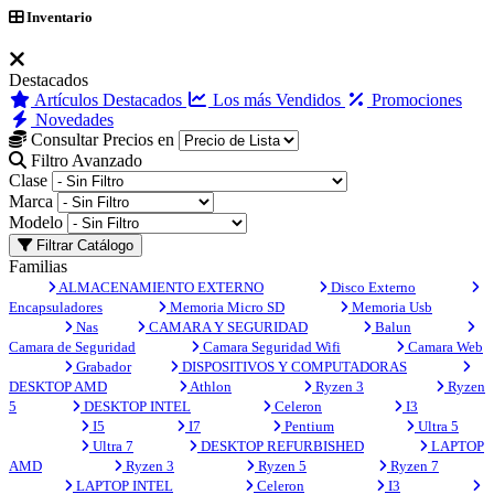
Inventario
Destacados
Artículos Destacados
Los más Vendidos
Promociones
Novedades
Consultar Precios en
Filtro Avanzado
Clase
Marca
Modelo
Filtrar Catálogo
Familias
ALMACENAMIENTO EXTERNO
Disco Externo
Encapsuladores
Memoria Micro SD
Memoria Usb
Nas
CAMARA Y SEGURIDAD
Balun
Camara de Seguridad
Camara Seguridad Wifi
Camara Web
Grabador
DISPOSITIVOS Y COMPUTADORAS
DESKTOP AMD
Athlon
Ryzen 3
Ryzen
5
DESKTOP INTEL
Celeron
I3
I5
I7
Pentium
Ultra 5
Ultra 7
DESKTOP REFURBISHED
LAPTOP
AMD
Ryzen 3
Ryzen 5
Ryzen 7
LAPTOP INTEL
Celeron
I3