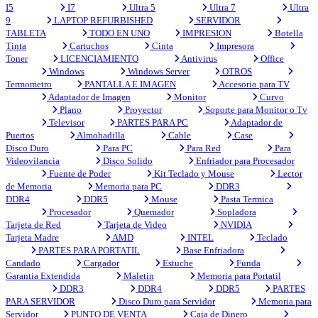
I5
I7
Ultra 5
Ultra 7
Ultra
9
LAPTOP REFURBISHED
SERVIDOR
TABLETA
TODO EN UNO
IMPRESION
Botella
Tinta
Cartuchos
Cinta
Impresora
Toner
LICENCIAMIENTO
Antivirus
Office
Windows
Windows Server
OTROS
Termometro
PANTALLA E IMAGEN
Accesorio para TV
Adaptador de Imagen
Monitor
Curvo
Plano
Proyector
Soporte para Monitor o Tv
Televisor
PARTES PARA PC
Adaptador de
Puertos
Almohadilla
Cable
Case
Disco Duro
Para PC
Para Red
Para
Videovilancia
Disco Solido
Enfriador para Procesador
Fuente de Poder
Kit Teclado y Mouse
Lector
de Memoria
Memoria para PC
DDR3
DDR4
DDR5
Mouse
Pasta Termica
Procesador
Quemador
Sopladora
Tarjeta de Red
Tarjeta de Video
NVIDIA
Tarjeta Madre
AMD
INTEL
Teclado
PARTES PARA PORTATIL
Base Enfriadora
Candado
Cargador
Estuche
Funda
Garantia Extendida
Maletin
Memoria para Portatil
DDR3
DDR4
DDR5
PARTES
PARA SERVIDOR
Disco Duro para Servidor
Memoria para
Servidor
PUNTO DE VENTA
Caja de Dinero