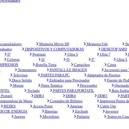
Novedades
capsuladores
Memoria Micro SD
Memoria Usb
Na
rabador
DISPOSITIVOS Y COMPUTADORAS
DESKTOP AMD
I7
Pentium
Ultra 5
Ultra 7
Celeron
I3
I5
I7
Ultra 5
MPRESION
Botella Tinta
Cartuchos
Cinta
S
Termometro
PANTALLA E IMAGEN
Accesorio para
Televisor
PARTES PARA PC
Adaptador de Puertos
Disco Solido
Enfriador para Procesador
Fuente de Pod
Mouse
Pasta Termica
Procesador
Quemado
INTEL
Teclado
PARTES PARA PORTATIL
Base Enfri
Portatil
DDR3
DDR4
DDR5
PART
mputadora de Mano
Contador de Billetes
Impresora Punto d
REDES
Access Point
Antenas
Cable Utp
DO DE ENERGIA
Baterias
Enchufe
Inversor
Juegos
Microfono
Parlante
Teatro en Cas