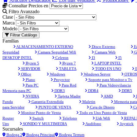
Artículos Destacados
Los más Vendidos
Promociones
Consultar Precios en
Filtro Avanzado
Clase
Marca
Modelo
Filtrar Catálogo
Familias
ALMACENAMIENTO EXTERNO
Disco Externo
En
Seguridad
Camara Seguridad Wifi
Camara Web
G
DESKTOP INTEL
Celeron
I3
I5
Ryzen 5
Ryzen 7
LAPTOP INTEL
SERVIDOR
TABLETA
TODO EN UNO
I
Office
Windows
Windows Server
OTRO
Plano
Proyector
Soporte para Monitor o Tv
Para PC
Para Red
Para Videovilancia
Memoria para PC
DDR3
DDR4
DDR5
NVIDIA
Tarjeta Madre
AMD
Funda
Garantia Extendida
Maletin
Memoria para 
para Servidor
PUNTO DE VENTA
Caja de Dinero
Co
Monitor Punto de Venta
Todo en Uno Punto de Venta
Router
Switch
Telefono
Usb Wifi
REPAL
Ups
SONIDO Y MULTIMEDIA
Audifono
Joystick
Sucursales
Bodega 2
Bodega Principal
Bodega Terrum