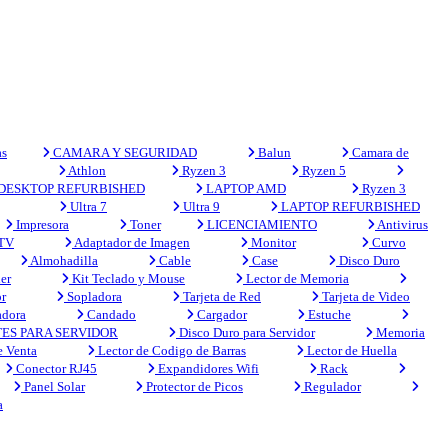
s
CAMARA Y SEGURIDAD
Balun
Camara de
Athlon
Ryzen 3
Ryzen 5
DESKTOP REFURBISHED
LAPTOP AMD
Ryzen 3
Ultra 7
Ultra 9
LAPTOP REFURBISHED
Impresora
Toner
LICENCIAMIENTO
Antivirus
 TV
Adaptador de Imagen
Monitor
Curvo
Almohadilla
Cable
Case
Disco Duro
er
Kit Teclado y Mouse
Lector de Memoria
r
Sopladora
Tarjeta de Red
Tarjeta de Video
adora
Candado
Cargador
Estuche
ES PARA SERVIDOR
Disco Duro para Servidor
Memoria
e Venta
Lector de Codigo de Barras
Lector de Huella
Conector RJ45
Expandidores Wifi
Rack
Panel Solar
Protector de Picos
Regulador
a