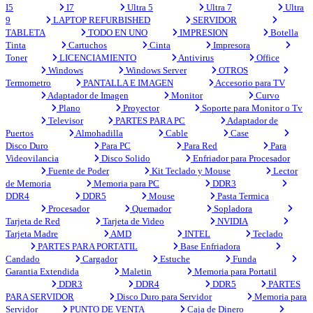
I5
I7
Ultra 5
Ultra 7
Ultra
9
LAPTOP REFURBISHED
SERVIDOR
TABLETA
TODO EN UNO
IMPRESION
Botella
Tinta
Cartuchos
Cinta
Impresora
Toner
LICENCIAMIENTO
Antivirus
Office
Windows
Windows Server
OTROS
Termometro
PANTALLA E IMAGEN
Accesorio para TV
Adaptador de Imagen
Monitor
Curvo
Plano
Proyector
Soporte para Monitor o Tv
Televisor
PARTES PARA PC
Adaptador de
Puertos
Almohadilla
Cable
Case
Disco Duro
Para PC
Para Red
Para
Videovilancia
Disco Solido
Enfriador para Procesador
Fuente de Poder
Kit Teclado y Mouse
Lector
de Memoria
Memoria para PC
DDR3
DDR4
DDR5
Mouse
Pasta Termica
Procesador
Quemador
Sopladora
Tarjeta de Red
Tarjeta de Video
NVIDIA
Tarjeta Madre
AMD
INTEL
Teclado
PARTES PARA PORTATIL
Base Enfriadora
Candado
Cargador
Estuche
Funda
Garantia Extendida
Maletin
Memoria para Portatil
DDR3
DDR4
DDR5
PARTES
PARA SERVIDOR
Disco Duro para Servidor
Memoria para
Servidor
PUNTO DE VENTA
Caja de Dinero