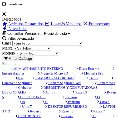
Inventario
Destacados
Artículos Destacados
Los más Vendidos
Promociones
Novedades
Consultar Precios en
Filtro Avanzado
Clase
Marca
Modelo
Filtrar Catálogo
Familias
ALMACENAMIENTO EXTERNO
Disco Externo
Encapsuladores
Memoria Micro SD
Memoria Usb
Nas
CAMARA Y SEGURIDAD
Balun
Camara de Seguridad
Camara Seguridad Wifi
Camara Web
Grabador
DISPOSITIVOS Y COMPUTADORAS
DESKTOP AMD
Athlon
Ryzen 3
Ryzen
5
DESKTOP INTEL
Celeron
I3
I5
I7
Pentium
Ultra 5
Ultra 7
DESKTOP REFURBISHED
LAPTOP
AMD
Ryzen 3
Ryzen 5
Ryzen 7
LAPTOP INTEL
Celeron
I3