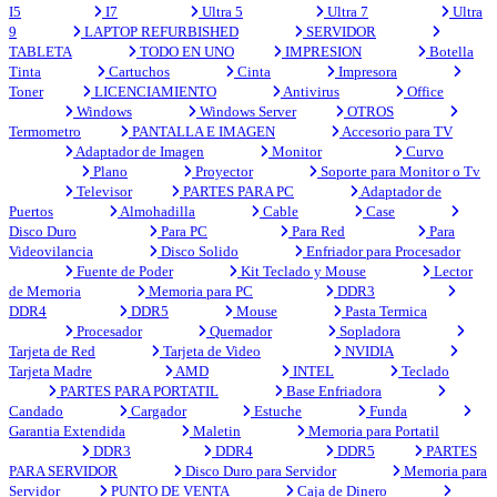
I5
I7
Ultra 5
Ultra 7
Ultra
9
LAPTOP REFURBISHED
SERVIDOR
TABLETA
TODO EN UNO
IMPRESION
Botella
Tinta
Cartuchos
Cinta
Impresora
Toner
LICENCIAMIENTO
Antivirus
Office
Windows
Windows Server
OTROS
Termometro
PANTALLA E IMAGEN
Accesorio para TV
Adaptador de Imagen
Monitor
Curvo
Plano
Proyector
Soporte para Monitor o Tv
Televisor
PARTES PARA PC
Adaptador de
Puertos
Almohadilla
Cable
Case
Disco Duro
Para PC
Para Red
Para
Videovilancia
Disco Solido
Enfriador para Procesador
Fuente de Poder
Kit Teclado y Mouse
Lector
de Memoria
Memoria para PC
DDR3
DDR4
DDR5
Mouse
Pasta Termica
Procesador
Quemador
Sopladora
Tarjeta de Red
Tarjeta de Video
NVIDIA
Tarjeta Madre
AMD
INTEL
Teclado
PARTES PARA PORTATIL
Base Enfriadora
Candado
Cargador
Estuche
Funda
Garantia Extendida
Maletin
Memoria para Portatil
DDR3
DDR4
DDR5
PARTES
PARA SERVIDOR
Disco Duro para Servidor
Memoria para
Servidor
PUNTO DE VENTA
Caja de Dinero