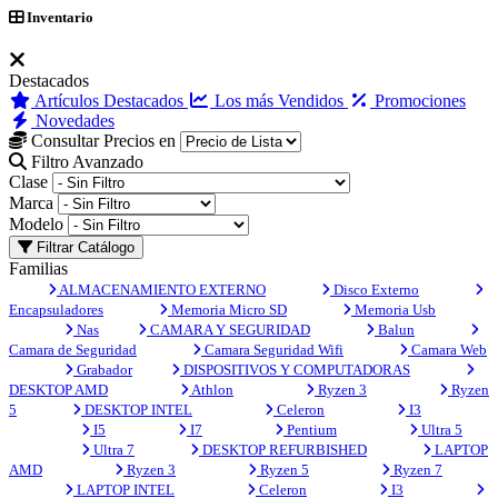
Inventario
Destacados
Artículos Destacados
Los más Vendidos
Promociones
Novedades
Consultar Precios en
Filtro Avanzado
Clase
Marca
Modelo
Filtrar Catálogo
Familias
ALMACENAMIENTO EXTERNO
Disco Externo
Encapsuladores
Memoria Micro SD
Memoria Usb
Nas
CAMARA Y SEGURIDAD
Balun
Camara de Seguridad
Camara Seguridad Wifi
Camara Web
Grabador
DISPOSITIVOS Y COMPUTADORAS
DESKTOP AMD
Athlon
Ryzen 3
Ryzen
5
DESKTOP INTEL
Celeron
I3
I5
I7
Pentium
Ultra 5
Ultra 7
DESKTOP REFURBISHED
LAPTOP
AMD
Ryzen 3
Ryzen 5
Ryzen 7
LAPTOP INTEL
Celeron
I3