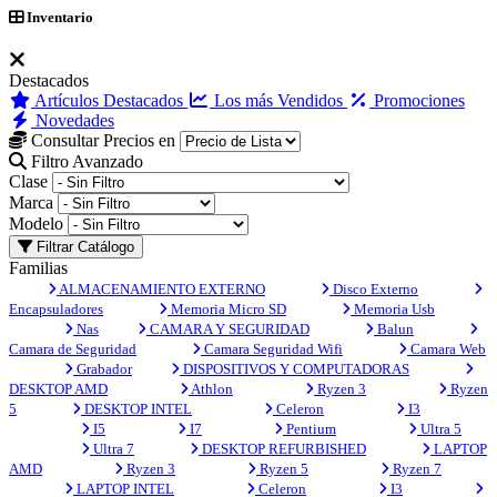
Inventario
Destacados
Artículos Destacados
Los más Vendidos
Promociones
Novedades
Consultar Precios en
Filtro Avanzado
Clase
Marca
Modelo
Filtrar Catálogo
Familias
ALMACENAMIENTO EXTERNO
Disco Externo
Encapsuladores
Memoria Micro SD
Memoria Usb
Nas
CAMARA Y SEGURIDAD
Balun
Camara de Seguridad
Camara Seguridad Wifi
Camara Web
Grabador
DISPOSITIVOS Y COMPUTADORAS
DESKTOP AMD
Athlon
Ryzen 3
Ryzen
5
DESKTOP INTEL
Celeron
I3
I5
I7
Pentium
Ultra 5
Ultra 7
DESKTOP REFURBISHED
LAPTOP
AMD
Ryzen 3
Ryzen 5
Ryzen 7
LAPTOP INTEL
Celeron
I3