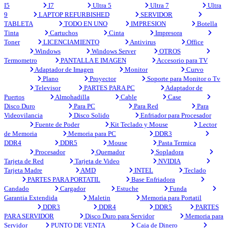
I5
I7
Ultra 5
Ultra 7
Ultra
9
LAPTOP REFURBISHED
SERVIDOR
TABLETA
TODO EN UNO
IMPRESION
Botella
Tinta
Cartuchos
Cinta
Impresora
Toner
LICENCIAMIENTO
Antivirus
Office
Windows
Windows Server
OTROS
Termometro
PANTALLA E IMAGEN
Accesorio para TV
Adaptador de Imagen
Monitor
Curvo
Plano
Proyector
Soporte para Monitor o Tv
Televisor
PARTES PARA PC
Adaptador de
Puertos
Almohadilla
Cable
Case
Disco Duro
Para PC
Para Red
Para
Videovilancia
Disco Solido
Enfriador para Procesador
Fuente de Poder
Kit Teclado y Mouse
Lector
de Memoria
Memoria para PC
DDR3
DDR4
DDR5
Mouse
Pasta Termica
Procesador
Quemador
Sopladora
Tarjeta de Red
Tarjeta de Video
NVIDIA
Tarjeta Madre
AMD
INTEL
Teclado
PARTES PARA PORTATIL
Base Enfriadora
Candado
Cargador
Estuche
Funda
Garantia Extendida
Maletin
Memoria para Portatil
DDR3
DDR4
DDR5
PARTES
PARA SERVIDOR
Disco Duro para Servidor
Memoria para
Servidor
PUNTO DE VENTA
Caja de Dinero