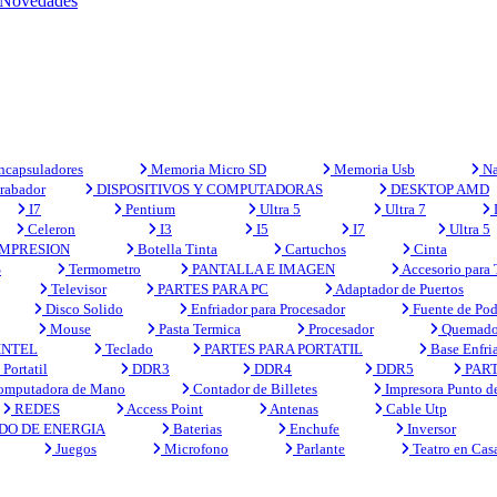
Novedades
capsuladores
Memoria Micro SD
Memoria Usb
Na
rabador
DISPOSITIVOS Y COMPUTADORAS
DESKTOP AMD
I7
Pentium
Ultra 5
Ultra 7
Celeron
I3
I5
I7
Ultra 5
MPRESION
Botella Tinta
Cartuchos
Cinta
S
Termometro
PANTALLA E IMAGEN
Accesorio para
Televisor
PARTES PARA PC
Adaptador de Puertos
Disco Solido
Enfriador para Procesador
Fuente de Pod
Mouse
Pasta Termica
Procesador
Quemado
INTEL
Teclado
PARTES PARA PORTATIL
Base Enfri
Portatil
DDR3
DDR4
DDR5
PART
mputadora de Mano
Contador de Billetes
Impresora Punto d
REDES
Access Point
Antenas
Cable Utp
DO DE ENERGIA
Baterias
Enchufe
Inversor
Juegos
Microfono
Parlante
Teatro en Cas