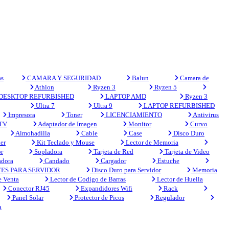
s
CAMARA Y SEGURIDAD
Balun
Camara de
Athlon
Ryzen 3
Ryzen 5
DESKTOP REFURBISHED
LAPTOP AMD
Ryzen 3
Ultra 7
Ultra 9
LAPTOP REFURBISHED
Impresora
Toner
LICENCIAMIENTO
Antivirus
 TV
Adaptador de Imagen
Monitor
Curvo
Almohadilla
Cable
Case
Disco Duro
er
Kit Teclado y Mouse
Lector de Memoria
r
Sopladora
Tarjeta de Red
Tarjeta de Video
adora
Candado
Cargador
Estuche
ES PARA SERVIDOR
Disco Duro para Servidor
Memoria
e Venta
Lector de Codigo de Barras
Lector de Huella
Conector RJ45
Expandidores Wifi
Rack
Panel Solar
Protector de Picos
Regulador
a