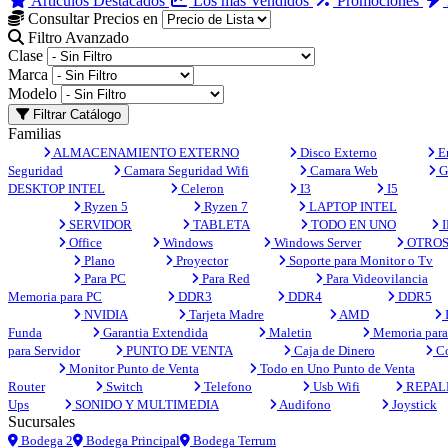
Artículos Destacados
Los más Vendidos
Promociones
Consultar Precios en
Filtro Avanzado
Clase
Marca
Modelo
Filtrar Catálogo
Familias
ALMACENAMIENTO EXTERNO
Disco Externo
En
Seguridad
Camara Seguridad Wifi
Camara Web
G
DESKTOP INTEL
Celeron
I3
I5
Ryzen 5
Ryzen 7
LAPTOP INTEL
SERVIDOR
TABLETA
TODO EN UNO
I
Office
Windows
Windows Server
OTRO
Plano
Proyector
Soporte para Monitor o Tv
Para PC
Para Red
Para Videovilancia
Memoria para PC
DDR3
DDR4
DDR5
NVIDIA
Tarjeta Madre
AMD
Funda
Garantia Extendida
Maletin
Memoria para 
para Servidor
PUNTO DE VENTA
Caja de Dinero
Co
Monitor Punto de Venta
Todo en Uno Punto de Venta
Router
Switch
Telefono
Usb Wifi
REPAL
Ups
SONIDO Y MULTIMEDIA
Audifono
Joystick
Sucursales
Bodega 2
Bodega Principal
Bodega Terrum