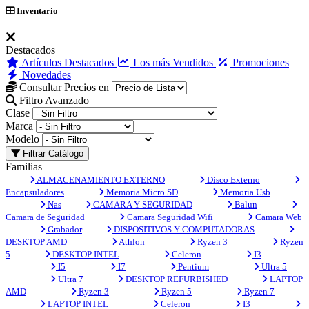
Inventario
Destacados
Artículos Destacados
Los más Vendidos
Promociones
Novedades
Consultar Precios en
Filtro Avanzado
Clase
Marca
Modelo
Filtrar Catálogo
Familias
ALMACENAMIENTO EXTERNO
Disco Externo
Encapsuladores
Memoria Micro SD
Memoria Usb
Nas
CAMARA Y SEGURIDAD
Balun
Camara de Seguridad
Camara Seguridad Wifi
Camara Web
Grabador
DISPOSITIVOS Y COMPUTADORAS
DESKTOP AMD
Athlon
Ryzen 3
Ryzen
5
DESKTOP INTEL
Celeron
I3
I5
I7
Pentium
Ultra 5
Ultra 7
DESKTOP REFURBISHED
LAPTOP
AMD
Ryzen 3
Ryzen 5
Ryzen 7
LAPTOP INTEL
Celeron
I3