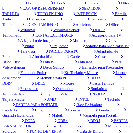
I5
I7
Ultra 5
Ultra 7
Ultra
9
LAPTOP REFURBISHED
SERVIDOR
TABLETA
TODO EN UNO
IMPRESION
Botella
Tinta
Cartuchos
Cinta
Impresora
Toner
LICENCIAMIENTO
Antivirus
Office
Windows
Windows Server
OTROS
Termometro
PANTALLA E IMAGEN
Accesorio para TV
Adaptador de Imagen
Monitor
Curvo
Plano
Proyector
Soporte para Monitor o Tv
Televisor
PARTES PARA PC
Adaptador de
Puertos
Almohadilla
Cable
Case
Disco Duro
Para PC
Para Red
Para
Videovilancia
Disco Solido
Enfriador para Procesador
Fuente de Poder
Kit Teclado y Mouse
Lector
de Memoria
Memoria para PC
DDR3
DDR4
DDR5
Mouse
Pasta Termica
Procesador
Quemador
Sopladora
Tarjeta de Red
Tarjeta de Video
NVIDIA
Tarjeta Madre
AMD
INTEL
Teclado
PARTES PARA PORTATIL
Base Enfriadora
Candado
Cargador
Estuche
Funda
Garantia Extendida
Maletin
Memoria para Portatil
DDR3
DDR4
DDR5
PARTES
PARA SERVIDOR
Disco Duro para Servidor
Memoria para
Servidor
PUNTO DE VENTA
Caja de Dinero