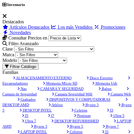
Inventario
Destacados
Artículos Destacados
Los más Vendidos
Promociones
Novedades
Consultar Precios en
Filtro Avanzado
Clase
Marca
Modelo
Filtrar Catálogo
Familias
ALMACENAMIENTO EXTERNO
Disco Externo
Encapsuladores
Memoria Micro SD
Memoria Usb
Nas
CAMARA Y SEGURIDAD
Balun
Camara de Seguridad
Camara Seguridad Wifi
Camara Web
Grabador
DISPOSITIVOS Y COMPUTADORAS
DESKTOP AMD
Athlon
Ryzen 3
Ryzen
5
DESKTOP INTEL
Celeron
I3
I5
I7
Pentium
Ultra 5
Ultra 7
DESKTOP REFURBISHED
LAPTOP
AMD
Ryzen 3
Ryzen 5
Ryzen 7
LAPTOP INTEL
Celeron
I3