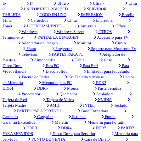
I5
I7
Ultra 5
Ultra 7
Ultra
9
LAPTOP REFURBISHED
SERVIDOR
TABLETA
TODO EN UNO
IMPRESION
Botella
Tinta
Cartuchos
Cinta
Impresora
Toner
LICENCIAMIENTO
Antivirus
Office
Windows
Windows Server
OTROS
Termometro
PANTALLA E IMAGEN
Accesorio para TV
Adaptador de Imagen
Monitor
Curvo
Plano
Proyector
Soporte para Monitor o Tv
Televisor
PARTES PARA PC
Adaptador de
Puertos
Almohadilla
Cable
Case
Disco Duro
Para PC
Para Red
Para
Videovilancia
Disco Solido
Enfriador para Procesador
Fuente de Poder
Kit Teclado y Mouse
Lector
de Memoria
Memoria para PC
DDR3
DDR4
DDR5
Mouse
Pasta Termica
Procesador
Quemador
Sopladora
Tarjeta de Red
Tarjeta de Video
NVIDIA
Tarjeta Madre
AMD
INTEL
Teclado
PARTES PARA PORTATIL
Base Enfriadora
Candado
Cargador
Estuche
Funda
Garantia Extendida
Maletin
Memoria para Portatil
DDR3
DDR4
DDR5
PARTES
PARA SERVIDOR
Disco Duro para Servidor
Memoria para
Servidor
PUNTO DE VENTA
Caja de Dinero