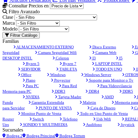
Artículos Destacados
Los más Vendidos
Promociones
Consultar Precios en
Filtro Avanzado
Clase
Marca
Modelo
Filtrar Catálogo
Familias
ALMACENAMIENTO EXTERNO
Disco Externo
En
Seguridad
Camara Seguridad Wifi
Camara Web
G
DESKTOP INTEL
Celeron
I3
I5
Ryzen 5
Ryzen 7
LAPTOP INTEL
SERVIDOR
TABLETA
TODO EN UNO
I
Office
Windows
Windows Server
OTRO
Plano
Proyector
Soporte para Monitor o Tv
Para PC
Para Red
Para Videovilancia
Memoria para PC
DDR3
DDR4
DDR5
NVIDIA
Tarjeta Madre
AMD
Funda
Garantia Extendida
Maletin
Memoria para 
para Servidor
PUNTO DE VENTA
Caja de Dinero
Co
Monitor Punto de Venta
Todo en Uno Punto de Venta
Router
Switch
Telefono
Usb Wifi
REPAL
Ups
SONIDO Y MULTIMEDIA
Audifono
Joystick
Sucursales
Bodega 2
Bodega Principal
Bodega Terrum