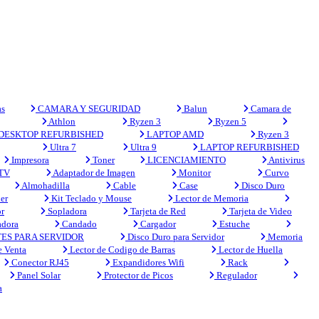
s
CAMARA Y SEGURIDAD
Balun
Camara de
Athlon
Ryzen 3
Ryzen 5
DESKTOP REFURBISHED
LAPTOP AMD
Ryzen 3
Ultra 7
Ultra 9
LAPTOP REFURBISHED
Impresora
Toner
LICENCIAMIENTO
Antivirus
 TV
Adaptador de Imagen
Monitor
Curvo
Almohadilla
Cable
Case
Disco Duro
er
Kit Teclado y Mouse
Lector de Memoria
r
Sopladora
Tarjeta de Red
Tarjeta de Video
adora
Candado
Cargador
Estuche
ES PARA SERVIDOR
Disco Duro para Servidor
Memoria
e Venta
Lector de Codigo de Barras
Lector de Huella
Conector RJ45
Expandidores Wifi
Rack
Panel Solar
Protector de Picos
Regulador
a