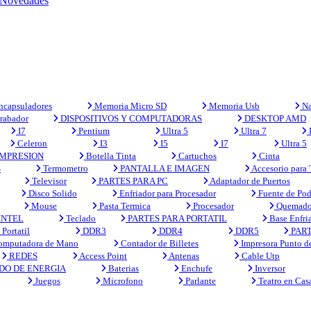
Novedades
capsuladores
Memoria Micro SD
Memoria Usb
Na
rabador
DISPOSITIVOS Y COMPUTADORAS
DESKTOP AMD
I7
Pentium
Ultra 5
Ultra 7
Celeron
I3
I5
I7
Ultra 5
MPRESION
Botella Tinta
Cartuchos
Cinta
S
Termometro
PANTALLA E IMAGEN
Accesorio para
Televisor
PARTES PARA PC
Adaptador de Puertos
Disco Solido
Enfriador para Procesador
Fuente de Pod
Mouse
Pasta Termica
Procesador
Quemado
INTEL
Teclado
PARTES PARA PORTATIL
Base Enfri
Portatil
DDR3
DDR4
DDR5
PART
mputadora de Mano
Contador de Billetes
Impresora Punto d
REDES
Access Point
Antenas
Cable Utp
DO DE ENERGIA
Baterias
Enchufe
Inversor
Juegos
Microfono
Parlante
Teatro en Cas