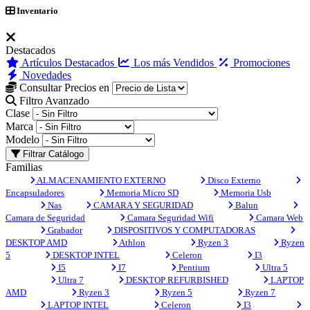
Inventario
Destacados
Artículos Destacados
Los más Vendidos
Promociones
Novedades
Consultar Precios en
Filtro Avanzado
Clase
Marca
Modelo
Filtrar Catálogo
Familias
ALMACENAMIENTO EXTERNO
Disco Externo
Encapsuladores
Memoria Micro SD
Memoria Usb
Nas
CAMARA Y SEGURIDAD
Balun
Camara de Seguridad
Camara Seguridad Wifi
Camara Web
Grabador
DISPOSITIVOS Y COMPUTADORAS
DESKTOP AMD
Athlon
Ryzen 3
Ryzen
5
DESKTOP INTEL
Celeron
I3
I5
I7
Pentium
Ultra 5
Ultra 7
DESKTOP REFURBISHED
LAPTOP
AMD
Ryzen 3
Ryzen 5
Ryzen 7
LAPTOP INTEL
Celeron
I3