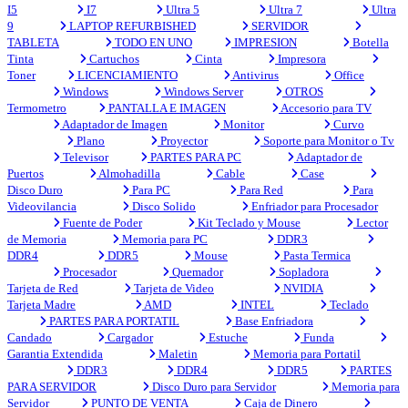
I5
I7
Ultra 5
Ultra 7
Ultra
9
LAPTOP REFURBISHED
SERVIDOR
TABLETA
TODO EN UNO
IMPRESION
Botella
Tinta
Cartuchos
Cinta
Impresora
Toner
LICENCIAMIENTO
Antivirus
Office
Windows
Windows Server
OTROS
Termometro
PANTALLA E IMAGEN
Accesorio para TV
Adaptador de Imagen
Monitor
Curvo
Plano
Proyector
Soporte para Monitor o Tv
Televisor
PARTES PARA PC
Adaptador de
Puertos
Almohadilla
Cable
Case
Disco Duro
Para PC
Para Red
Para
Videovilancia
Disco Solido
Enfriador para Procesador
Fuente de Poder
Kit Teclado y Mouse
Lector
de Memoria
Memoria para PC
DDR3
DDR4
DDR5
Mouse
Pasta Termica
Procesador
Quemador
Sopladora
Tarjeta de Red
Tarjeta de Video
NVIDIA
Tarjeta Madre
AMD
INTEL
Teclado
PARTES PARA PORTATIL
Base Enfriadora
Candado
Cargador
Estuche
Funda
Garantia Extendida
Maletin
Memoria para Portatil
DDR3
DDR4
DDR5
PARTES
PARA SERVIDOR
Disco Duro para Servidor
Memoria para
Servidor
PUNTO DE VENTA
Caja de Dinero