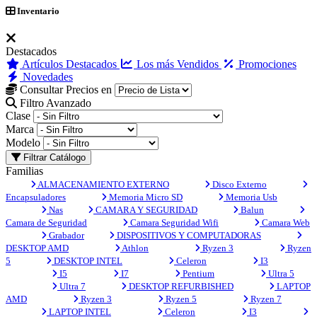
Inventario
Destacados
Artículos Destacados
Los más Vendidos
Promociones
Novedades
Consultar Precios en
Filtro Avanzado
Clase
Marca
Modelo
Filtrar Catálogo
Familias
ALMACENAMIENTO EXTERNO
Disco Externo
Encapsuladores
Memoria Micro SD
Memoria Usb
Nas
CAMARA Y SEGURIDAD
Balun
Camara de Seguridad
Camara Seguridad Wifi
Camara Web
Grabador
DISPOSITIVOS Y COMPUTADORAS
DESKTOP AMD
Athlon
Ryzen 3
Ryzen
5
DESKTOP INTEL
Celeron
I3
I5
I7
Pentium
Ultra 5
Ultra 7
DESKTOP REFURBISHED
LAPTOP
AMD
Ryzen 3
Ryzen 5
Ryzen 7
LAPTOP INTEL
Celeron
I3