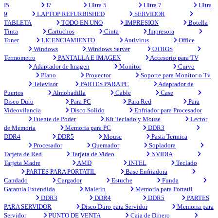
I5
I7
Ultra 5
Ultra 7
Ultra
9
LAPTOP REFURBISHED
SERVIDOR
TABLETA
TODO EN UNO
IMPRESION
Botella
Tinta
Cartuchos
Cinta
Impresora
Toner
LICENCIAMIENTO
Antivirus
Office
Windows
Windows Server
OTROS
Termometro
PANTALLA E IMAGEN
Accesorio para TV
Adaptador de Imagen
Monitor
Curvo
Plano
Proyector
Soporte para Monitor o Tv
Televisor
PARTES PARA PC
Adaptador de
Puertos
Almohadilla
Cable
Case
Disco Duro
Para PC
Para Red
Para
Videovilancia
Disco Solido
Enfriador para Procesador
Fuente de Poder
Kit Teclado y Mouse
Lector
de Memoria
Memoria para PC
DDR3
DDR4
DDR5
Mouse
Pasta Termica
Procesador
Quemador
Sopladora
Tarjeta de Red
Tarjeta de Video
NVIDIA
Tarjeta Madre
AMD
INTEL
Teclado
PARTES PARA PORTATIL
Base Enfriadora
Candado
Cargador
Estuche
Funda
Garantia Extendida
Maletin
Memoria para Portatil
DDR3
DDR4
DDR5
PARTES
PARA SERVIDOR
Disco Duro para Servidor
Memoria para
Servidor
PUNTO DE VENTA
Caja de Dinero