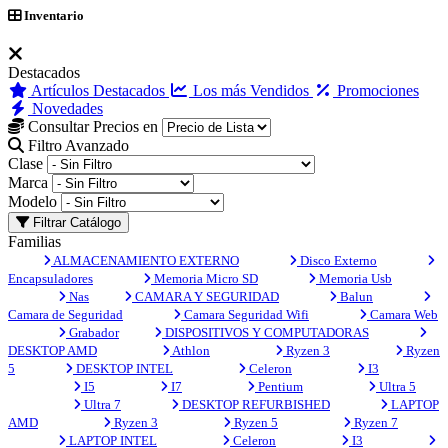
Inventario
Destacados
Artículos Destacados
Los más Vendidos
Promociones
Novedades
Consultar Precios en
Filtro Avanzado
Clase
Marca
Modelo
Filtrar Catálogo
Familias
ALMACENAMIENTO EXTERNO
Disco Externo
Encapsuladores
Memoria Micro SD
Memoria Usb
Nas
CAMARA Y SEGURIDAD
Balun
Camara de Seguridad
Camara Seguridad Wifi
Camara Web
Grabador
DISPOSITIVOS Y COMPUTADORAS
DESKTOP AMD
Athlon
Ryzen 3
Ryzen
5
DESKTOP INTEL
Celeron
I3
I5
I7
Pentium
Ultra 5
Ultra 7
DESKTOP REFURBISHED
LAPTOP
AMD
Ryzen 3
Ryzen 5
Ryzen 7
LAPTOP INTEL
Celeron
I3