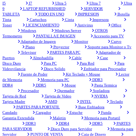
I5
I7
Ultra 5
Ultra 7
Ultra
9
LAPTOP REFURBISHED
SERVIDOR
TABLETA
TODO EN UNO
IMPRESION
Botella
Tinta
Cartuchos
Cinta
Impresora
Toner
LICENCIAMIENTO
Antivirus
Office
Windows
Windows Server
OTROS
Termometro
PANTALLA E IMAGEN
Accesorio para TV
Adaptador de Imagen
Monitor
Curvo
Plano
Proyector
Soporte para Monitor o Tv
Televisor
PARTES PARA PC
Adaptador de
Puertos
Almohadilla
Cable
Case
Disco Duro
Para PC
Para Red
Para
Videovilancia
Disco Solido
Enfriador para Procesador
Fuente de Poder
Kit Teclado y Mouse
Lector
de Memoria
Memoria para PC
DDR3
DDR4
DDR5
Mouse
Pasta Termica
Procesador
Quemador
Sopladora
Tarjeta de Red
Tarjeta de Video
NVIDIA
Tarjeta Madre
AMD
INTEL
Teclado
PARTES PARA PORTATIL
Base Enfriadora
Candado
Cargador
Estuche
Funda
Garantia Extendida
Maletin
Memoria para Portatil
DDR3
DDR4
DDR5
PARTES
PARA SERVIDOR
Disco Duro para Servidor
Memoria para
Servidor
PUNTO DE VENTA
Caja de Dinero