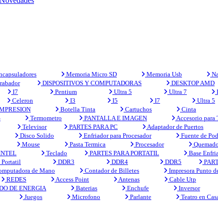
Novedades
capsuladores
Memoria Micro SD
Memoria Usb
Na
rabador
DISPOSITIVOS Y COMPUTADORAS
DESKTOP AMD
I7
Pentium
Ultra 5
Ultra 7
Celeron
I3
I5
I7
Ultra 5
MPRESION
Botella Tinta
Cartuchos
Cinta
S
Termometro
PANTALLA E IMAGEN
Accesorio para
Televisor
PARTES PARA PC
Adaptador de Puertos
Disco Solido
Enfriador para Procesador
Fuente de Pod
Mouse
Pasta Termica
Procesador
Quemado
INTEL
Teclado
PARTES PARA PORTATIL
Base Enfri
Portatil
DDR3
DDR4
DDR5
PART
mputadora de Mano
Contador de Billetes
Impresora Punto d
REDES
Access Point
Antenas
Cable Utp
DO DE ENERGIA
Baterias
Enchufe
Inversor
Juegos
Microfono
Parlante
Teatro en Cas