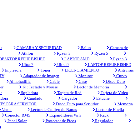
s
CAMARA Y SEGURIDAD
Balun
Camara de
Athlon
Ryzen 3
Ryzen 5
DESKTOP REFURBISHED
LAPTOP AMD
Ryzen 3
Ultra 7
Ultra 9
LAPTOP REFURBISHED
Impresora
Toner
LICENCIAMIENTO
Antivirus
 TV
Adaptador de Imagen
Monitor
Curvo
Almohadilla
Cable
Case
Disco Duro
er
Kit Teclado y Mouse
Lector de Memoria
r
Sopladora
Tarjeta de Red
Tarjeta de Video
adora
Candado
Cargador
Estuche
ES PARA SERVIDOR
Disco Duro para Servidor
Memoria
e Venta
Lector de Codigo de Barras
Lector de Huella
Conector RJ45
Expandidores Wifi
Rack
Panel Solar
Protector de Picos
Regulador
a