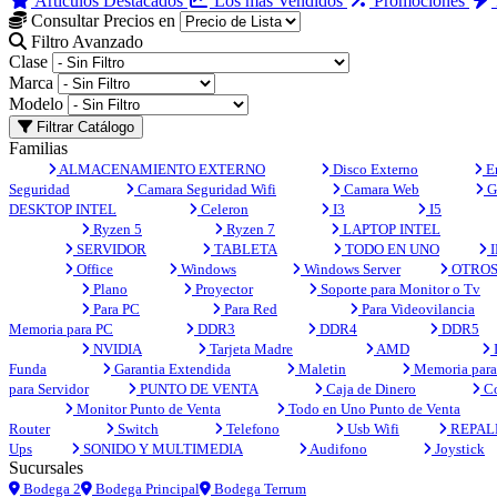
Artículos Destacados
Los más Vendidos
Promociones
Consultar Precios en
Filtro Avanzado
Clase
Marca
Modelo
Filtrar Catálogo
Familias
ALMACENAMIENTO EXTERNO
Disco Externo
En
Seguridad
Camara Seguridad Wifi
Camara Web
G
DESKTOP INTEL
Celeron
I3
I5
Ryzen 5
Ryzen 7
LAPTOP INTEL
SERVIDOR
TABLETA
TODO EN UNO
I
Office
Windows
Windows Server
OTRO
Plano
Proyector
Soporte para Monitor o Tv
Para PC
Para Red
Para Videovilancia
Memoria para PC
DDR3
DDR4
DDR5
NVIDIA
Tarjeta Madre
AMD
Funda
Garantia Extendida
Maletin
Memoria para 
para Servidor
PUNTO DE VENTA
Caja de Dinero
Co
Monitor Punto de Venta
Todo en Uno Punto de Venta
Router
Switch
Telefono
Usb Wifi
REPAL
Ups
SONIDO Y MULTIMEDIA
Audifono
Joystick
Sucursales
Bodega 2
Bodega Principal
Bodega Terrum