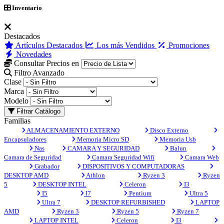
Inventario
Destacados
Artículos Destacados
Los más Vendidos
Promociones
Novedades
Consultar Precios en
Filtro Avanzado
Clase
Marca
Modelo
Filtrar Catálogo
Familias
ALMACENAMIENTO EXTERNO
Disco Externo
Encapsuladores
Memoria Micro SD
Memoria Usb
Nas
CAMARA Y SEGURIDAD
Balun
Camara de Seguridad
Camara Seguridad Wifi
Camara Web
Grabador
DISPOSITIVOS Y COMPUTADORAS
DESKTOP AMD
Athlon
Ryzen 3
Ryzen
5
DESKTOP INTEL
Celeron
I3
I5
I7
Pentium
Ultra 5
Ultra 7
DESKTOP REFURBISHED
LAPTOP
AMD
Ryzen 3
Ryzen 5
Ryzen 7
LAPTOP INTEL
Celeron
I3