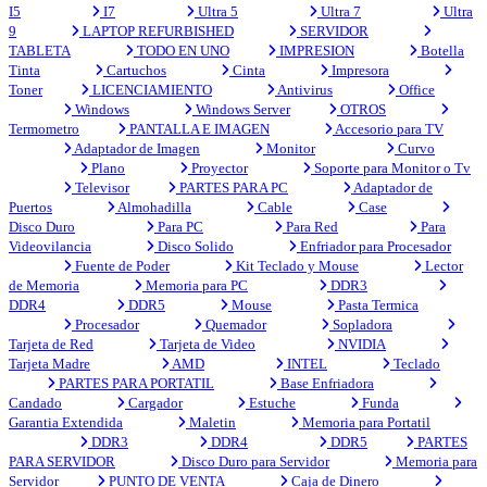
I5
I7
Ultra 5
Ultra 7
Ultra
9
LAPTOP REFURBISHED
SERVIDOR
TABLETA
TODO EN UNO
IMPRESION
Botella
Tinta
Cartuchos
Cinta
Impresora
Toner
LICENCIAMIENTO
Antivirus
Office
Windows
Windows Server
OTROS
Termometro
PANTALLA E IMAGEN
Accesorio para TV
Adaptador de Imagen
Monitor
Curvo
Plano
Proyector
Soporte para Monitor o Tv
Televisor
PARTES PARA PC
Adaptador de
Puertos
Almohadilla
Cable
Case
Disco Duro
Para PC
Para Red
Para
Videovilancia
Disco Solido
Enfriador para Procesador
Fuente de Poder
Kit Teclado y Mouse
Lector
de Memoria
Memoria para PC
DDR3
DDR4
DDR5
Mouse
Pasta Termica
Procesador
Quemador
Sopladora
Tarjeta de Red
Tarjeta de Video
NVIDIA
Tarjeta Madre
AMD
INTEL
Teclado
PARTES PARA PORTATIL
Base Enfriadora
Candado
Cargador
Estuche
Funda
Garantia Extendida
Maletin
Memoria para Portatil
DDR3
DDR4
DDR5
PARTES
PARA SERVIDOR
Disco Duro para Servidor
Memoria para
Servidor
PUNTO DE VENTA
Caja de Dinero