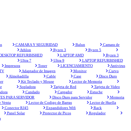
s
CAMARA Y SEGURIDAD
Balun
Camara de
Athlon
Ryzen 3
Ryzen 5
DESKTOP REFURBISHED
LAPTOP AMD
Ryzen 3
Ultra 7
Ultra 9
LAPTOP REFURBISHED
Impresora
Toner
LICENCIAMIENTO
Antivirus
 TV
Adaptador de Imagen
Monitor
Curvo
Almohadilla
Cable
Case
Disco Duro
er
Kit Teclado y Mouse
Lector de Memoria
r
Sopladora
Tarjeta de Red
Tarjeta de Video
adora
Candado
Cargador
Estuche
ES PARA SERVIDOR
Disco Duro para Servidor
Memoria
e Venta
Lector de Codigo de Barras
Lector de Huella
Conector RJ45
Expandidores Wifi
Rack
Panel Solar
Protector de Picos
Regulador
a