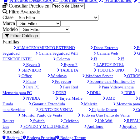
Artículos Destacados
Los más Vendidos
Promociones
Consultar Precios en
Filtro Avanzado
Clase
Marca
Modelo
Filtrar Catálogo
Familias
ALMACENAMIENTO EXTERNO
Disco Externo
En
Seguridad
Camara Seguridad Wifi
Camara Web
G
DESKTOP INTEL
Celeron
I3
I5
Ryzen 5
Ryzen 7
LAPTOP INTEL
SERVIDOR
TABLETA
TODO EN UNO
I
Office
Windows
Windows Server
OTRO
Plano
Proyector
Soporte para Monitor o Tv
Para PC
Para Red
Para Videovilancia
Memoria para PC
DDR3
DDR4
DDR5
NVIDIA
Tarjeta Madre
AMD
Funda
Garantia Extendida
Maletin
Memoria para 
para Servidor
PUNTO DE VENTA
Caja de Dinero
Co
Monitor Punto de Venta
Todo en Uno Punto de Venta
Router
Switch
Telefono
Usb Wifi
REPAL
Ups
SONIDO Y MULTIMEDIA
Audifono
Joystick
Sucursales
Bodega 2
Bodega Principal
Bodega Terrum