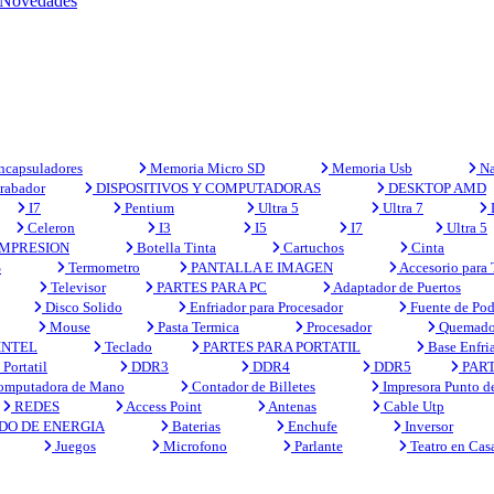
Novedades
capsuladores
Memoria Micro SD
Memoria Usb
Na
rabador
DISPOSITIVOS Y COMPUTADORAS
DESKTOP AMD
I7
Pentium
Ultra 5
Ultra 7
Celeron
I3
I5
I7
Ultra 5
MPRESION
Botella Tinta
Cartuchos
Cinta
S
Termometro
PANTALLA E IMAGEN
Accesorio para
Televisor
PARTES PARA PC
Adaptador de Puertos
Disco Solido
Enfriador para Procesador
Fuente de Pod
Mouse
Pasta Termica
Procesador
Quemado
INTEL
Teclado
PARTES PARA PORTATIL
Base Enfri
Portatil
DDR3
DDR4
DDR5
PART
mputadora de Mano
Contador de Billetes
Impresora Punto d
REDES
Access Point
Antenas
Cable Utp
DO DE ENERGIA
Baterias
Enchufe
Inversor
Juegos
Microfono
Parlante
Teatro en Cas