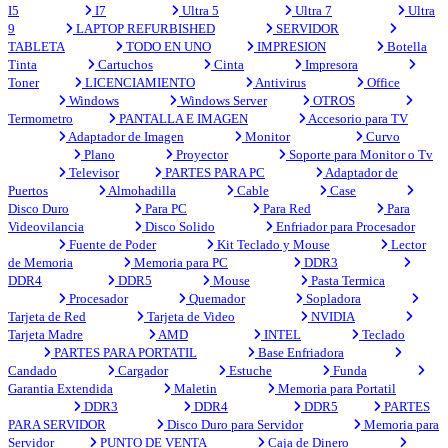
I5
I7
Ultra 5
Ultra 7
Ultra
9
LAPTOP REFURBISHED
SERVIDOR
TABLETA
TODO EN UNO
IMPRESION
Botella
Tinta
Cartuchos
Cinta
Impresora
Toner
LICENCIAMIENTO
Antivirus
Office
Windows
Windows Server
OTROS
Termometro
PANTALLA E IMAGEN
Accesorio para TV
Adaptador de Imagen
Monitor
Curvo
Plano
Proyector
Soporte para Monitor o Tv
Televisor
PARTES PARA PC
Adaptador de
Puertos
Almohadilla
Cable
Case
Disco Duro
Para PC
Para Red
Para
Videovilancia
Disco Solido
Enfriador para Procesador
Fuente de Poder
Kit Teclado y Mouse
Lector
de Memoria
Memoria para PC
DDR3
DDR4
DDR5
Mouse
Pasta Termica
Procesador
Quemador
Sopladora
Tarjeta de Red
Tarjeta de Video
NVIDIA
Tarjeta Madre
AMD
INTEL
Teclado
PARTES PARA PORTATIL
Base Enfriadora
Candado
Cargador
Estuche
Funda
Garantia Extendida
Maletin
Memoria para Portatil
DDR3
DDR4
DDR5
PARTES
PARA SERVIDOR
Disco Duro para Servidor
Memoria para
Servidor
PUNTO DE VENTA
Caja de Dinero