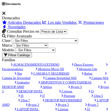
Inventario
Destacados
Artículos Destacados
Los más Vendidos
Promociones
Novedades
Consultar Precios en
Filtro Avanzado
Clase
Marca
Modelo
Filtrar Catálogo
Familias
ALMACENAMIENTO EXTERNO
Disco Externo
Encapsuladores
Memoria Micro SD
Memoria Usb
Nas
CAMARA Y SEGURIDAD
Balun
Camara de Seguridad
Camara Seguridad Wifi
Camara Web
Grabador
DISPOSITIVOS Y COMPUTADORAS
DESKTOP AMD
Athlon
Ryzen 3
Ryzen
5
DESKTOP INTEL
Celeron
I3
I5
I7
Pentium
Ultra 5
Ultra 7
DESKTOP REFURBISHED
LAPTOP
AMD
Ryzen 3
Ryzen 5
Ryzen 7
LAPTOP INTEL
Celeron
I3