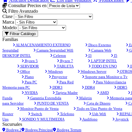
Artículos Destacados
Los más Vendidos
Promociones
Consultar Precios en
Filtro Avanzado
Clase
Marca
Modelo
Filtrar Catálogo
Familias
ALMACENAMIENTO EXTERNO
Disco Externo
En
Seguridad
Camara Seguridad Wifi
Camara Web
G
DESKTOP INTEL
Celeron
I3
I5
Ryzen 5
Ryzen 7
LAPTOP INTEL
SERVIDOR
TABLETA
TODO EN UNO
I
Office
Windows
Windows Server
OTRO
Plano
Proyector
Soporte para Monitor o Tv
Para PC
Para Red
Para Videovilancia
Memoria para PC
DDR3
DDR4
DDR5
NVIDIA
Tarjeta Madre
AMD
Funda
Garantia Extendida
Maletin
Memoria para 
para Servidor
PUNTO DE VENTA
Caja de Dinero
Co
Monitor Punto de Venta
Todo en Uno Punto de Venta
Router
Switch
Telefono
Usb Wifi
REPAL
Ups
SONIDO Y MULTIMEDIA
Audifono
Joystick
Sucursales
Bodega 2
Bodega Principal
Bodega Terrum