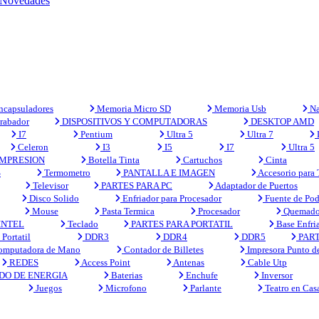
Novedades
capsuladores
Memoria Micro SD
Memoria Usb
Na
rabador
DISPOSITIVOS Y COMPUTADORAS
DESKTOP AMD
I7
Pentium
Ultra 5
Ultra 7
Celeron
I3
I5
I7
Ultra 5
MPRESION
Botella Tinta
Cartuchos
Cinta
S
Termometro
PANTALLA E IMAGEN
Accesorio para
Televisor
PARTES PARA PC
Adaptador de Puertos
Disco Solido
Enfriador para Procesador
Fuente de Pod
Mouse
Pasta Termica
Procesador
Quemado
INTEL
Teclado
PARTES PARA PORTATIL
Base Enfri
Portatil
DDR3
DDR4
DDR5
PART
mputadora de Mano
Contador de Billetes
Impresora Punto d
REDES
Access Point
Antenas
Cable Utp
DO DE ENERGIA
Baterias
Enchufe
Inversor
Juegos
Microfono
Parlante
Teatro en Cas