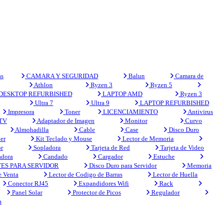
s
CAMARA Y SEGURIDAD
Balun
Camara de
Athlon
Ryzen 3
Ryzen 5
DESKTOP REFURBISHED
LAPTOP AMD
Ryzen 3
Ultra 7
Ultra 9
LAPTOP REFURBISHED
Impresora
Toner
LICENCIAMIENTO
Antivirus
 TV
Adaptador de Imagen
Monitor
Curvo
Almohadilla
Cable
Case
Disco Duro
er
Kit Teclado y Mouse
Lector de Memoria
r
Sopladora
Tarjeta de Red
Tarjeta de Video
adora
Candado
Cargador
Estuche
ES PARA SERVIDOR
Disco Duro para Servidor
Memoria
e Venta
Lector de Codigo de Barras
Lector de Huella
Conector RJ45
Expandidores Wifi
Rack
Panel Solar
Protector de Picos
Regulador
a