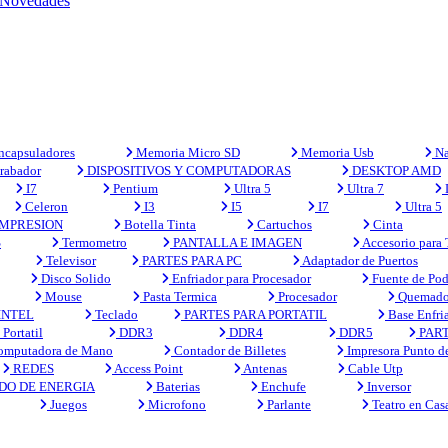
Novedades
capsuladores
Memoria Micro SD
Memoria Usb
Na
rabador
DISPOSITIVOS Y COMPUTADORAS
DESKTOP AMD
I7
Pentium
Ultra 5
Ultra 7
Celeron
I3
I5
I7
Ultra 5
MPRESION
Botella Tinta
Cartuchos
Cinta
S
Termometro
PANTALLA E IMAGEN
Accesorio para
Televisor
PARTES PARA PC
Adaptador de Puertos
Disco Solido
Enfriador para Procesador
Fuente de Pod
Mouse
Pasta Termica
Procesador
Quemado
INTEL
Teclado
PARTES PARA PORTATIL
Base Enfri
Portatil
DDR3
DDR4
DDR5
PART
mputadora de Mano
Contador de Billetes
Impresora Punto d
REDES
Access Point
Antenas
Cable Utp
DO DE ENERGIA
Baterias
Enchufe
Inversor
Juegos
Microfono
Parlante
Teatro en Cas