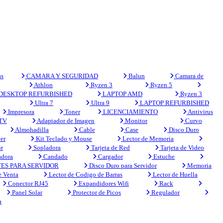
s
CAMARA Y SEGURIDAD
Balun
Camara de
Athlon
Ryzen 3
Ryzen 5
DESKTOP REFURBISHED
LAPTOP AMD
Ryzen 3
Ultra 7
Ultra 9
LAPTOP REFURBISHED
Impresora
Toner
LICENCIAMIENTO
Antivirus
 TV
Adaptador de Imagen
Monitor
Curvo
Almohadilla
Cable
Case
Disco Duro
er
Kit Teclado y Mouse
Lector de Memoria
r
Sopladora
Tarjeta de Red
Tarjeta de Video
adora
Candado
Cargador
Estuche
ES PARA SERVIDOR
Disco Duro para Servidor
Memoria
e Venta
Lector de Codigo de Barras
Lector de Huella
Conector RJ45
Expandidores Wifi
Rack
Panel Solar
Protector de Picos
Regulador
a