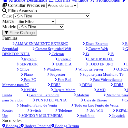
Artículos Destacados
Los más Vendidos
Promociones
Consultar Precios en
Filtro Avanzado
Clase
Marca
Modelo
Filtrar Catálogo
Familias
ALMACENAMIENTO EXTERNO
Disco Externo
En
Seguridad
Camara Seguridad Wifi
Camara Web
G
DESKTOP INTEL
Celeron
I3
I5
Ryzen 5
Ryzen 7
LAPTOP INTEL
SERVIDOR
TABLETA
TODO EN UNO
I
Office
Windows
Windows Server
OTRO
Plano
Proyector
Soporte para Monitor o Tv
Para PC
Para Red
Para Videovilancia
Memoria para PC
DDR3
DDR4
DDR5
NVIDIA
Tarjeta Madre
AMD
Funda
Garantia Extendida
Maletin
Memoria para 
para Servidor
PUNTO DE VENTA
Caja de Dinero
Co
Monitor Punto de Venta
Todo en Uno Punto de Venta
Router
Switch
Telefono
Usb Wifi
REPAL
Ups
SONIDO Y MULTIMEDIA
Audifono
Joystick
Sucursales
Bodega 2
Bodega Principal
Bodega Terrum