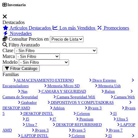
Inventario
Destacados
Artículos Destacados
Los más Vendidos
Promociones
Novedades
Consultar Precios en
Filtro Avanzado
Clase
Marca
Modelo
Filtrar Catálogo
Familias
ALMACENAMIENTO EXTERNO
Disco Externo
Encapsuladores
Memoria Micro SD
Memoria Usb
Nas
CAMARA Y SEGURIDAD
Balun
Camara de Seguridad
Camara Seguridad Wifi
Camara Web
Grabador
DISPOSITIVOS Y COMPUTADORAS
DESKTOP AMD
Athlon
Ryzen 3
Ryzen
5
DESKTOP INTEL
Celeron
I3
I5
I7
Pentium
Ultra 5
Ultra 7
DESKTOP REFURBISHED
LAPTOP
AMD
Ryzen 3
Ryzen 5
Ryzen 7
LAPTOP INTEL
Celeron
I3