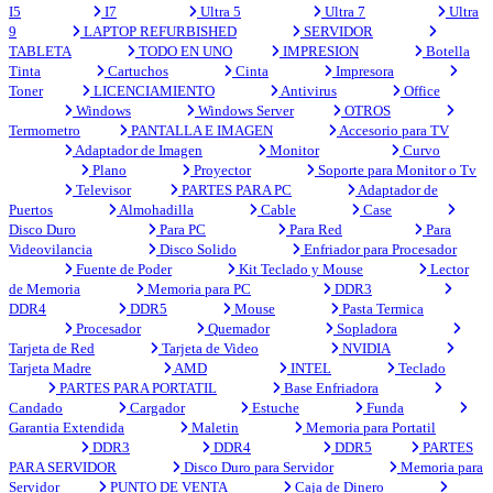
I5
I7
Ultra 5
Ultra 7
Ultra
9
LAPTOP REFURBISHED
SERVIDOR
TABLETA
TODO EN UNO
IMPRESION
Botella
Tinta
Cartuchos
Cinta
Impresora
Toner
LICENCIAMIENTO
Antivirus
Office
Windows
Windows Server
OTROS
Termometro
PANTALLA E IMAGEN
Accesorio para TV
Adaptador de Imagen
Monitor
Curvo
Plano
Proyector
Soporte para Monitor o Tv
Televisor
PARTES PARA PC
Adaptador de
Puertos
Almohadilla
Cable
Case
Disco Duro
Para PC
Para Red
Para
Videovilancia
Disco Solido
Enfriador para Procesador
Fuente de Poder
Kit Teclado y Mouse
Lector
de Memoria
Memoria para PC
DDR3
DDR4
DDR5
Mouse
Pasta Termica
Procesador
Quemador
Sopladora
Tarjeta de Red
Tarjeta de Video
NVIDIA
Tarjeta Madre
AMD
INTEL
Teclado
PARTES PARA PORTATIL
Base Enfriadora
Candado
Cargador
Estuche
Funda
Garantia Extendida
Maletin
Memoria para Portatil
DDR3
DDR4
DDR5
PARTES
PARA SERVIDOR
Disco Duro para Servidor
Memoria para
Servidor
PUNTO DE VENTA
Caja de Dinero