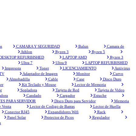
s
CAMARA Y SEGURIDAD
Balun
Camara de
Athlon
Ryzen 3
Ryzen 5
DESKTOP REFURBISHED
LAPTOP AMD
Ryzen 3
Ultra 7
Ultra 9
LAPTOP REFURBISHED
Impresora
Toner
LICENCIAMIENTO
Antivirus
 TV
Adaptador de Imagen
Monitor
Curvo
Almohadilla
Cable
Case
Disco Duro
er
Kit Teclado y Mouse
Lector de Memoria
r
Sopladora
Tarjeta de Red
Tarjeta de Video
adora
Candado
Cargador
Estuche
ES PARA SERVIDOR
Disco Duro para Servidor
Memoria
e Venta
Lector de Codigo de Barras
Lector de Huella
Conector RJ45
Expandidores Wifi
Rack
Panel Solar
Protector de Picos
Regulador
a