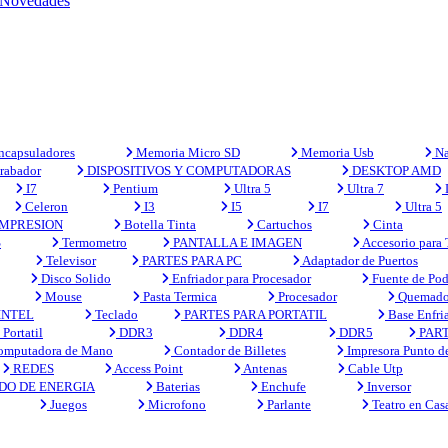
Novedades
capsuladores
Memoria Micro SD
Memoria Usb
Na
rabador
DISPOSITIVOS Y COMPUTADORAS
DESKTOP AMD
I7
Pentium
Ultra 5
Ultra 7
Celeron
I3
I5
I7
Ultra 5
MPRESION
Botella Tinta
Cartuchos
Cinta
S
Termometro
PANTALLA E IMAGEN
Accesorio para
Televisor
PARTES PARA PC
Adaptador de Puertos
Disco Solido
Enfriador para Procesador
Fuente de Pod
Mouse
Pasta Termica
Procesador
Quemado
INTEL
Teclado
PARTES PARA PORTATIL
Base Enfri
Portatil
DDR3
DDR4
DDR5
PART
mputadora de Mano
Contador de Billetes
Impresora Punto d
REDES
Access Point
Antenas
Cable Utp
DO DE ENERGIA
Baterias
Enchufe
Inversor
Juegos
Microfono
Parlante
Teatro en Cas