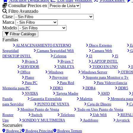
Artículos Destacados
Los más Vendidos
Promociones
Consultar Precios en
Filtro Avanzado
Clase
Marca
Modelo
Filtrar Catálogo
Familias
ALMACENAMIENTO EXTERNO
Disco Externo
En
Seguridad
Camara Seguridad Wifi
Camara Web
G
DESKTOP INTEL
Celeron
I3
I5
Ryzen 5
Ryzen 7
LAPTOP INTEL
SERVIDOR
TABLETA
TODO EN UNO
I
Office
Windows
Windows Server
OTRO
Plano
Proyector
Soporte para Monitor o Tv
Para PC
Para Red
Para Videovilancia
Memoria para PC
DDR3
DDR4
DDR5
NVIDIA
Tarjeta Madre
AMD
Funda
Garantia Extendida
Maletin
Memoria para 
para Servidor
PUNTO DE VENTA
Caja de Dinero
Co
Monitor Punto de Venta
Todo en Uno Punto de Venta
Router
Switch
Telefono
Usb Wifi
REPAL
Ups
SONIDO Y MULTIMEDIA
Audifono
Joystick
Sucursales
Bodega 2
Bodega Principal
Bodega Terrum