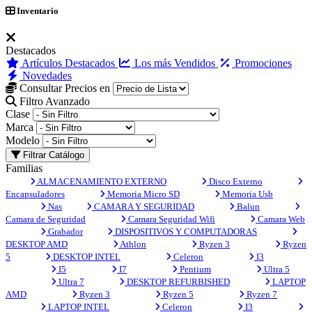
Inventario
Destacados
Artículos Destacados
Los más Vendidos
Promociones
Novedades
Consultar Precios en
Filtro Avanzado
Clase
Marca
Modelo
Filtrar Catálogo
Familias
ALMACENAMIENTO EXTERNO
Disco Externo
Encapsuladores
Memoria Micro SD
Memoria Usb
Nas
CAMARA Y SEGURIDAD
Balun
Camara de Seguridad
Camara Seguridad Wifi
Camara Web
Grabador
DISPOSITIVOS Y COMPUTADORAS
DESKTOP AMD
Athlon
Ryzen 3
Ryzen
5
DESKTOP INTEL
Celeron
I3
I5
I7
Pentium
Ultra 5
Ultra 7
DESKTOP REFURBISHED
LAPTOP
AMD
Ryzen 3
Ryzen 5
Ryzen 7
LAPTOP INTEL
Celeron
I3