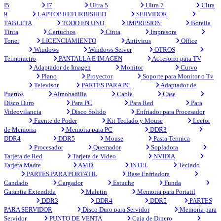
I5
I7
Ultra 5
Ultra 7
Ultra
9
LAPTOP REFURBISHED
SERVIDOR
TABLETA
TODO EN UNO
IMPRESION
Botella
Tinta
Cartuchos
Cinta
Impresora
Toner
LICENCIAMIENTO
Antivirus
Office
Windows
Windows Server
OTROS
Termometro
PANTALLA E IMAGEN
Accesorio para TV
Adaptador de Imagen
Monitor
Curvo
Plano
Proyector
Soporte para Monitor o Tv
Televisor
PARTES PARA PC
Adaptador de
Puertos
Almohadilla
Cable
Case
Disco Duro
Para PC
Para Red
Para
Videovilancia
Disco Solido
Enfriador para Procesador
Fuente de Poder
Kit Teclado y Mouse
Lector
de Memoria
Memoria para PC
DDR3
DDR4
DDR5
Mouse
Pasta Termica
Procesador
Quemador
Sopladora
Tarjeta de Red
Tarjeta de Video
NVIDIA
Tarjeta Madre
AMD
INTEL
Teclado
PARTES PARA PORTATIL
Base Enfriadora
Candado
Cargador
Estuche
Funda
Garantia Extendida
Maletin
Memoria para Portatil
DDR3
DDR4
DDR5
PARTES
PARA SERVIDOR
Disco Duro para Servidor
Memoria para
Servidor
PUNTO DE VENTA
Caja de Dinero