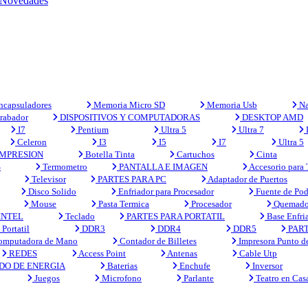
Novedades
capsuladores
Memoria Micro SD
Memoria Usb
Na
rabador
DISPOSITIVOS Y COMPUTADORAS
DESKTOP AMD
I7
Pentium
Ultra 5
Ultra 7
Celeron
I3
I5
I7
Ultra 5
MPRESION
Botella Tinta
Cartuchos
Cinta
S
Termometro
PANTALLA E IMAGEN
Accesorio para
Televisor
PARTES PARA PC
Adaptador de Puertos
Disco Solido
Enfriador para Procesador
Fuente de Pod
Mouse
Pasta Termica
Procesador
Quemado
INTEL
Teclado
PARTES PARA PORTATIL
Base Enfri
Portatil
DDR3
DDR4
DDR5
PART
mputadora de Mano
Contador de Billetes
Impresora Punto d
REDES
Access Point
Antenas
Cable Utp
DO DE ENERGIA
Baterias
Enchufe
Inversor
Juegos
Microfono
Parlante
Teatro en Cas