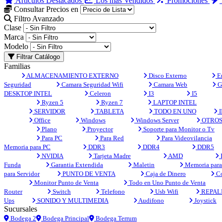
Artículos Destacados
Los más Vendidos
Promociones
Consultar Precios en
Filtro Avanzado
Clase
Marca
Modelo
Filtrar Catálogo
Familias
ALMACENAMIENTO EXTERNO
Disco Externo
En
Seguridad
Camara Seguridad Wifi
Camara Web
G
DESKTOP INTEL
Celeron
I3
I5
Ryzen 5
Ryzen 7
LAPTOP INTEL
SERVIDOR
TABLETA
TODO EN UNO
I
Office
Windows
Windows Server
OTRO
Plano
Proyector
Soporte para Monitor o Tv
Para PC
Para Red
Para Videovilancia
Memoria para PC
DDR3
DDR4
DDR5
NVIDIA
Tarjeta Madre
AMD
Funda
Garantia Extendida
Maletin
Memoria para 
para Servidor
PUNTO DE VENTA
Caja de Dinero
Co
Monitor Punto de Venta
Todo en Uno Punto de Venta
Router
Switch
Telefono
Usb Wifi
REPAL
Ups
SONIDO Y MULTIMEDIA
Audifono
Joystick
Sucursales
Bodega 2
Bodega Principal
Bodega Terrum