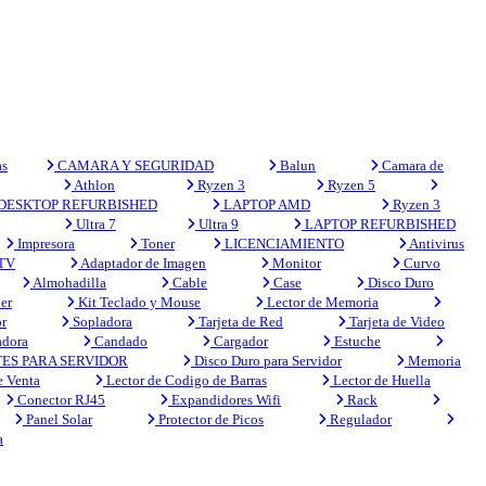
s
CAMARA Y SEGURIDAD
Balun
Camara de
Athlon
Ryzen 3
Ryzen 5
DESKTOP REFURBISHED
LAPTOP AMD
Ryzen 3
Ultra 7
Ultra 9
LAPTOP REFURBISHED
Impresora
Toner
LICENCIAMIENTO
Antivirus
 TV
Adaptador de Imagen
Monitor
Curvo
Almohadilla
Cable
Case
Disco Duro
er
Kit Teclado y Mouse
Lector de Memoria
r
Sopladora
Tarjeta de Red
Tarjeta de Video
adora
Candado
Cargador
Estuche
ES PARA SERVIDOR
Disco Duro para Servidor
Memoria
e Venta
Lector de Codigo de Barras
Lector de Huella
Conector RJ45
Expandidores Wifi
Rack
Panel Solar
Protector de Picos
Regulador
a