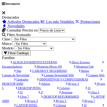
Inventario
Destacados
Artículos Destacados
Los más Vendidos
Promociones
Novedades
Consultar Precios en
Filtro Avanzado
Clase
Marca
Modelo
Filtrar Catálogo
Familias
ALMACENAMIENTO EXTERNO
Disco Externo
Encapsuladores
Memoria Micro SD
Memoria Usb
Nas
CAMARA Y SEGURIDAD
Balun
Camara de Seguridad
Camara Seguridad Wifi
Camara Web
Grabador
DISPOSITIVOS Y COMPUTADORAS
DESKTOP AMD
Athlon
Ryzen 3
Ryzen
5
DESKTOP INTEL
Celeron
I3
I5
I7
Pentium
Ultra 5
Ultra 7
DESKTOP REFURBISHED
LAPTOP
AMD
Ryzen 3
Ryzen 5
Ryzen 7
LAPTOP INTEL
Celeron
I3