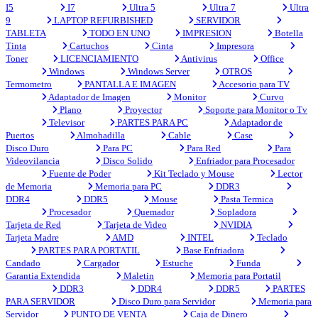
I5
I7
Ultra 5
Ultra 7
Ultra
9
LAPTOP REFURBISHED
SERVIDOR
TABLETA
TODO EN UNO
IMPRESION
Botella
Tinta
Cartuchos
Cinta
Impresora
Toner
LICENCIAMIENTO
Antivirus
Office
Windows
Windows Server
OTROS
Termometro
PANTALLA E IMAGEN
Accesorio para TV
Adaptador de Imagen
Monitor
Curvo
Plano
Proyector
Soporte para Monitor o Tv
Televisor
PARTES PARA PC
Adaptador de
Puertos
Almohadilla
Cable
Case
Disco Duro
Para PC
Para Red
Para
Videovilancia
Disco Solido
Enfriador para Procesador
Fuente de Poder
Kit Teclado y Mouse
Lector
de Memoria
Memoria para PC
DDR3
DDR4
DDR5
Mouse
Pasta Termica
Procesador
Quemador
Sopladora
Tarjeta de Red
Tarjeta de Video
NVIDIA
Tarjeta Madre
AMD
INTEL
Teclado
PARTES PARA PORTATIL
Base Enfriadora
Candado
Cargador
Estuche
Funda
Garantia Extendida
Maletin
Memoria para Portatil
DDR3
DDR4
DDR5
PARTES
PARA SERVIDOR
Disco Duro para Servidor
Memoria para
Servidor
PUNTO DE VENTA
Caja de Dinero