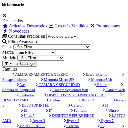
Inventario
Destacados
Artículos Destacados
Los más Vendidos
Promociones
Novedades
Consultar Precios en
Filtro Avanzado
Clase
Marca
Modelo
Filtrar Catálogo
Familias
ALMACENAMIENTO EXTERNO
Disco Externo
Encapsuladores
Memoria Micro SD
Memoria Usb
Nas
CAMARA Y SEGURIDAD
Balun
Camara de Seguridad
Camara Seguridad Wifi
Camara Web
Grabador
DISPOSITIVOS Y COMPUTADORAS
DESKTOP AMD
Athlon
Ryzen 3
Ryzen
5
DESKTOP INTEL
Celeron
I3
I5
I7
Pentium
Ultra 5
Ultra 7
DESKTOP REFURBISHED
LAPTOP
AMD
Ryzen 3
Ryzen 5
Ryzen 7
LAPTOP INTEL
Celeron
I3