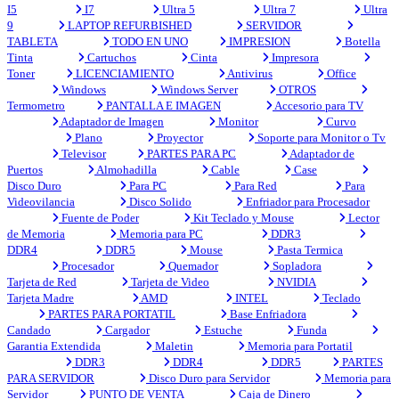
I5
I7
Ultra 5
Ultra 7
Ultra
9
LAPTOP REFURBISHED
SERVIDOR
TABLETA
TODO EN UNO
IMPRESION
Botella
Tinta
Cartuchos
Cinta
Impresora
Toner
LICENCIAMIENTO
Antivirus
Office
Windows
Windows Server
OTROS
Termometro
PANTALLA E IMAGEN
Accesorio para TV
Adaptador de Imagen
Monitor
Curvo
Plano
Proyector
Soporte para Monitor o Tv
Televisor
PARTES PARA PC
Adaptador de
Puertos
Almohadilla
Cable
Case
Disco Duro
Para PC
Para Red
Para
Videovilancia
Disco Solido
Enfriador para Procesador
Fuente de Poder
Kit Teclado y Mouse
Lector
de Memoria
Memoria para PC
DDR3
DDR4
DDR5
Mouse
Pasta Termica
Procesador
Quemador
Sopladora
Tarjeta de Red
Tarjeta de Video
NVIDIA
Tarjeta Madre
AMD
INTEL
Teclado
PARTES PARA PORTATIL
Base Enfriadora
Candado
Cargador
Estuche
Funda
Garantia Extendida
Maletin
Memoria para Portatil
DDR3
DDR4
DDR5
PARTES
PARA SERVIDOR
Disco Duro para Servidor
Memoria para
Servidor
PUNTO DE VENTA
Caja de Dinero