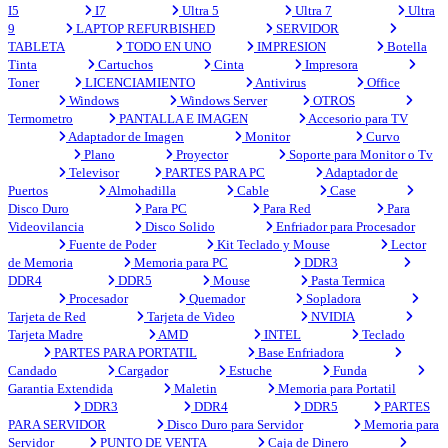
I5
I7
Ultra 5
Ultra 7
Ultra
9
LAPTOP REFURBISHED
SERVIDOR
TABLETA
TODO EN UNO
IMPRESION
Botella
Tinta
Cartuchos
Cinta
Impresora
Toner
LICENCIAMIENTO
Antivirus
Office
Windows
Windows Server
OTROS
Termometro
PANTALLA E IMAGEN
Accesorio para TV
Adaptador de Imagen
Monitor
Curvo
Plano
Proyector
Soporte para Monitor o Tv
Televisor
PARTES PARA PC
Adaptador de
Puertos
Almohadilla
Cable
Case
Disco Duro
Para PC
Para Red
Para
Videovilancia
Disco Solido
Enfriador para Procesador
Fuente de Poder
Kit Teclado y Mouse
Lector
de Memoria
Memoria para PC
DDR3
DDR4
DDR5
Mouse
Pasta Termica
Procesador
Quemador
Sopladora
Tarjeta de Red
Tarjeta de Video
NVIDIA
Tarjeta Madre
AMD
INTEL
Teclado
PARTES PARA PORTATIL
Base Enfriadora
Candado
Cargador
Estuche
Funda
Garantia Extendida
Maletin
Memoria para Portatil
DDR3
DDR4
DDR5
PARTES
PARA SERVIDOR
Disco Duro para Servidor
Memoria para
Servidor
PUNTO DE VENTA
Caja de Dinero