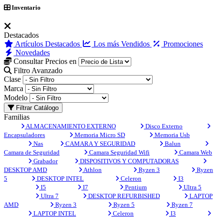
Inventario
Destacados
Artículos Destacados
Los más Vendidos
Promociones
Novedades
Consultar Precios en
Filtro Avanzado
Clase
Marca
Modelo
Filtrar Catálogo
Familias
ALMACENAMIENTO EXTERNO
Disco Externo
Encapsuladores
Memoria Micro SD
Memoria Usb
Nas
CAMARA Y SEGURIDAD
Balun
Camara de Seguridad
Camara Seguridad Wifi
Camara Web
Grabador
DISPOSITIVOS Y COMPUTADORAS
DESKTOP AMD
Athlon
Ryzen 3
Ryzen
5
DESKTOP INTEL
Celeron
I3
I5
I7
Pentium
Ultra 5
Ultra 7
DESKTOP REFURBISHED
LAPTOP
AMD
Ryzen 3
Ryzen 5
Ryzen 7
LAPTOP INTEL
Celeron
I3