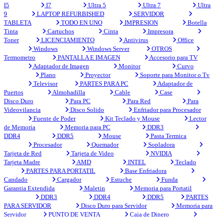
I5
I7
Ultra 5
Ultra 7
Ultra
9
LAPTOP REFURBISHED
SERVIDOR
TABLETA
TODO EN UNO
IMPRESION
Botella
Tinta
Cartuchos
Cinta
Impresora
Toner
LICENCIAMIENTO
Antivirus
Office
Windows
Windows Server
OTROS
Termometro
PANTALLA E IMAGEN
Accesorio para TV
Adaptador de Imagen
Monitor
Curvo
Plano
Proyector
Soporte para Monitor o Tv
Televisor
PARTES PARA PC
Adaptador de
Puertos
Almohadilla
Cable
Case
Disco Duro
Para PC
Para Red
Para
Videovilancia
Disco Solido
Enfriador para Procesador
Fuente de Poder
Kit Teclado y Mouse
Lector
de Memoria
Memoria para PC
DDR3
DDR4
DDR5
Mouse
Pasta Termica
Procesador
Quemador
Sopladora
Tarjeta de Red
Tarjeta de Video
NVIDIA
Tarjeta Madre
AMD
INTEL
Teclado
PARTES PARA PORTATIL
Base Enfriadora
Candado
Cargador
Estuche
Funda
Garantia Extendida
Maletin
Memoria para Portatil
DDR3
DDR4
DDR5
PARTES
PARA SERVIDOR
Disco Duro para Servidor
Memoria para
Servidor
PUNTO DE VENTA
Caja de Dinero