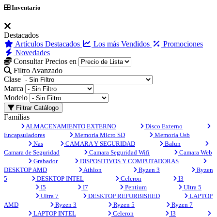
Inventario
Destacados
Artículos Destacados
Los más Vendidos
Promociones
Novedades
Consultar Precios en
Filtro Avanzado
Clase
Marca
Modelo
Filtrar Catálogo
Familias
ALMACENAMIENTO EXTERNO
Disco Externo
Encapsuladores
Memoria Micro SD
Memoria Usb
Nas
CAMARA Y SEGURIDAD
Balun
Camara de Seguridad
Camara Seguridad Wifi
Camara Web
Grabador
DISPOSITIVOS Y COMPUTADORAS
DESKTOP AMD
Athlon
Ryzen 3
Ryzen
5
DESKTOP INTEL
Celeron
I3
I5
I7
Pentium
Ultra 5
Ultra 7
DESKTOP REFURBISHED
LAPTOP
AMD
Ryzen 3
Ryzen 5
Ryzen 7
LAPTOP INTEL
Celeron
I3