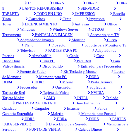
I5
I7
Ultra 5
Ultra 7
Ultra
9
LAPTOP REFURBISHED
SERVIDOR
TABLETA
TODO EN UNO
IMPRESION
Botella
Tinta
Cartuchos
Cinta
Impresora
Toner
LICENCIAMIENTO
Antivirus
Office
Windows
Windows Server
OTROS
Termometro
PANTALLA E IMAGEN
Accesorio para TV
Adaptador de Imagen
Monitor
Curvo
Plano
Proyector
Soporte para Monitor o Tv
Televisor
PARTES PARA PC
Adaptador de
Puertos
Almohadilla
Cable
Case
Disco Duro
Para PC
Para Red
Para
Videovilancia
Disco Solido
Enfriador para Procesador
Fuente de Poder
Kit Teclado y Mouse
Lector
de Memoria
Memoria para PC
DDR3
DDR4
DDR5
Mouse
Pasta Termica
Procesador
Quemador
Sopladora
Tarjeta de Red
Tarjeta de Video
NVIDIA
Tarjeta Madre
AMD
INTEL
Teclado
PARTES PARA PORTATIL
Base Enfriadora
Candado
Cargador
Estuche
Funda
Garantia Extendida
Maletin
Memoria para Portatil
DDR3
DDR4
DDR5
PARTES
PARA SERVIDOR
Disco Duro para Servidor
Memoria para
Servidor
PUNTO DE VENTA
Caja de Dinero