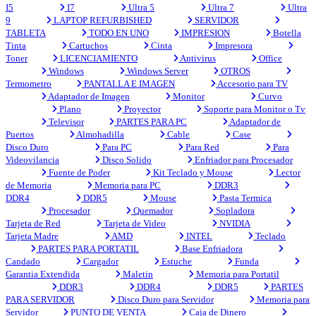
I5
I7
Ultra 5
Ultra 7
Ultra
9
LAPTOP REFURBISHED
SERVIDOR
TABLETA
TODO EN UNO
IMPRESION
Botella
Tinta
Cartuchos
Cinta
Impresora
Toner
LICENCIAMIENTO
Antivirus
Office
Windows
Windows Server
OTROS
Termometro
PANTALLA E IMAGEN
Accesorio para TV
Adaptador de Imagen
Monitor
Curvo
Plano
Proyector
Soporte para Monitor o Tv
Televisor
PARTES PARA PC
Adaptador de
Puertos
Almohadilla
Cable
Case
Disco Duro
Para PC
Para Red
Para
Videovilancia
Disco Solido
Enfriador para Procesador
Fuente de Poder
Kit Teclado y Mouse
Lector
de Memoria
Memoria para PC
DDR3
DDR4
DDR5
Mouse
Pasta Termica
Procesador
Quemador
Sopladora
Tarjeta de Red
Tarjeta de Video
NVIDIA
Tarjeta Madre
AMD
INTEL
Teclado
PARTES PARA PORTATIL
Base Enfriadora
Candado
Cargador
Estuche
Funda
Garantia Extendida
Maletin
Memoria para Portatil
DDR3
DDR4
DDR5
PARTES
PARA SERVIDOR
Disco Duro para Servidor
Memoria para
Servidor
PUNTO DE VENTA
Caja de Dinero