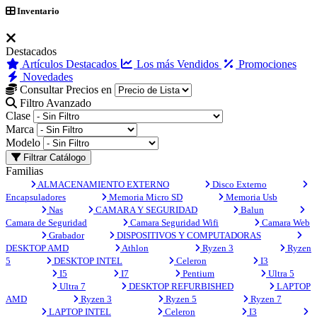
Inventario
Destacados
Artículos Destacados
Los más Vendidos
Promociones
Novedades
Consultar Precios en
Filtro Avanzado
Clase
Marca
Modelo
Filtrar Catálogo
Familias
ALMACENAMIENTO EXTERNO
Disco Externo
Encapsuladores
Memoria Micro SD
Memoria Usb
Nas
CAMARA Y SEGURIDAD
Balun
Camara de Seguridad
Camara Seguridad Wifi
Camara Web
Grabador
DISPOSITIVOS Y COMPUTADORAS
DESKTOP AMD
Athlon
Ryzen 3
Ryzen
5
DESKTOP INTEL
Celeron
I3
I5
I7
Pentium
Ultra 5
Ultra 7
DESKTOP REFURBISHED
LAPTOP
AMD
Ryzen 3
Ryzen 5
Ryzen 7
LAPTOP INTEL
Celeron
I3