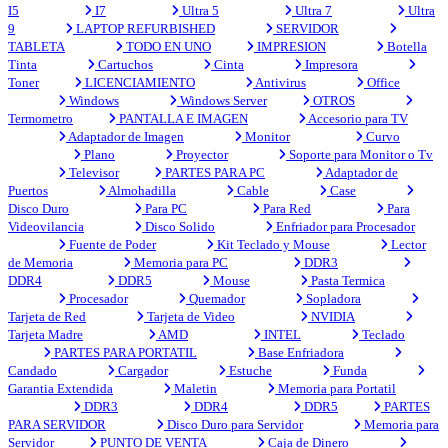
I5
I7
Ultra 5
Ultra 7
Ultra
9
LAPTOP REFURBISHED
SERVIDOR
TABLETA
TODO EN UNO
IMPRESION
Botella
Tinta
Cartuchos
Cinta
Impresora
Toner
LICENCIAMIENTO
Antivirus
Office
Windows
Windows Server
OTROS
Termometro
PANTALLA E IMAGEN
Accesorio para TV
Adaptador de Imagen
Monitor
Curvo
Plano
Proyector
Soporte para Monitor o Tv
Televisor
PARTES PARA PC
Adaptador de
Puertos
Almohadilla
Cable
Case
Disco Duro
Para PC
Para Red
Para
Videovilancia
Disco Solido
Enfriador para Procesador
Fuente de Poder
Kit Teclado y Mouse
Lector
de Memoria
Memoria para PC
DDR3
DDR4
DDR5
Mouse
Pasta Termica
Procesador
Quemador
Sopladora
Tarjeta de Red
Tarjeta de Video
NVIDIA
Tarjeta Madre
AMD
INTEL
Teclado
PARTES PARA PORTATIL
Base Enfriadora
Candado
Cargador
Estuche
Funda
Garantia Extendida
Maletin
Memoria para Portatil
DDR3
DDR4
DDR5
PARTES
PARA SERVIDOR
Disco Duro para Servidor
Memoria para
Servidor
PUNTO DE VENTA
Caja de Dinero