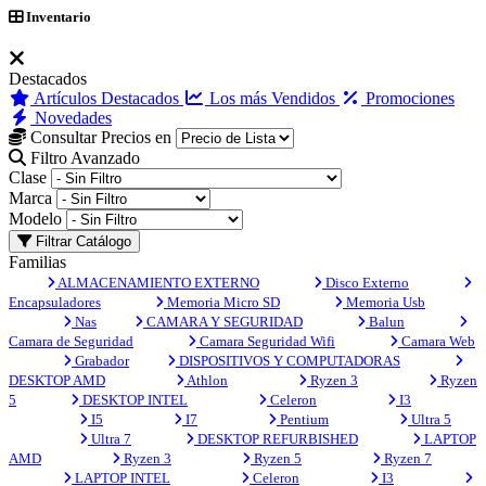
Inventario
Destacados
Artículos Destacados
Los más Vendidos
Promociones
Novedades
Consultar Precios en
Filtro Avanzado
Clase
Marca
Modelo
Filtrar Catálogo
Familias
ALMACENAMIENTO EXTERNO
Disco Externo
Encapsuladores
Memoria Micro SD
Memoria Usb
Nas
CAMARA Y SEGURIDAD
Balun
Camara de Seguridad
Camara Seguridad Wifi
Camara Web
Grabador
DISPOSITIVOS Y COMPUTADORAS
DESKTOP AMD
Athlon
Ryzen 3
Ryzen
5
DESKTOP INTEL
Celeron
I3
I5
I7
Pentium
Ultra 5
Ultra 7
DESKTOP REFURBISHED
LAPTOP
AMD
Ryzen 3
Ryzen 5
Ryzen 7
LAPTOP INTEL
Celeron
I3