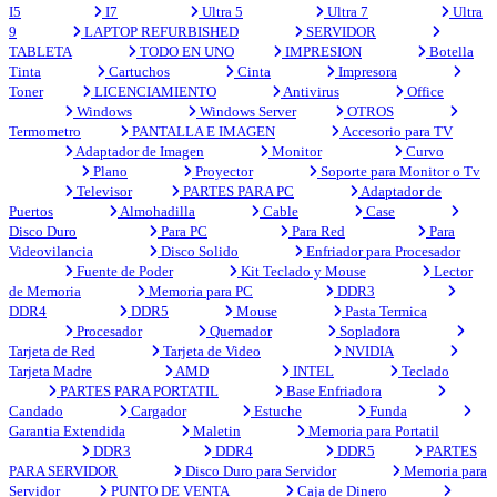
I5
I7
Ultra 5
Ultra 7
Ultra
9
LAPTOP REFURBISHED
SERVIDOR
TABLETA
TODO EN UNO
IMPRESION
Botella
Tinta
Cartuchos
Cinta
Impresora
Toner
LICENCIAMIENTO
Antivirus
Office
Windows
Windows Server
OTROS
Termometro
PANTALLA E IMAGEN
Accesorio para TV
Adaptador de Imagen
Monitor
Curvo
Plano
Proyector
Soporte para Monitor o Tv
Televisor
PARTES PARA PC
Adaptador de
Puertos
Almohadilla
Cable
Case
Disco Duro
Para PC
Para Red
Para
Videovilancia
Disco Solido
Enfriador para Procesador
Fuente de Poder
Kit Teclado y Mouse
Lector
de Memoria
Memoria para PC
DDR3
DDR4
DDR5
Mouse
Pasta Termica
Procesador
Quemador
Sopladora
Tarjeta de Red
Tarjeta de Video
NVIDIA
Tarjeta Madre
AMD
INTEL
Teclado
PARTES PARA PORTATIL
Base Enfriadora
Candado
Cargador
Estuche
Funda
Garantia Extendida
Maletin
Memoria para Portatil
DDR3
DDR4
DDR5
PARTES
PARA SERVIDOR
Disco Duro para Servidor
Memoria para
Servidor
PUNTO DE VENTA
Caja de Dinero