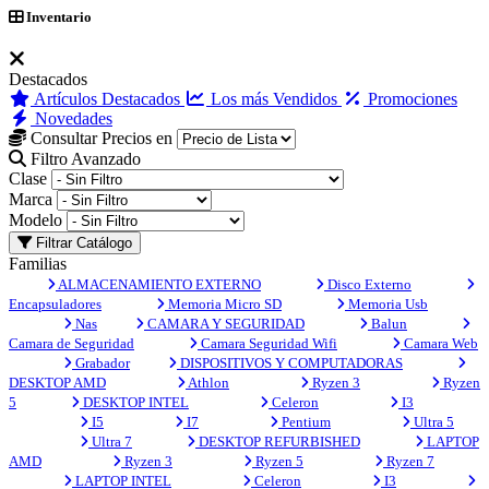
Inventario
Destacados
Artículos Destacados
Los más Vendidos
Promociones
Novedades
Consultar Precios en
Filtro Avanzado
Clase
Marca
Modelo
Filtrar Catálogo
Familias
ALMACENAMIENTO EXTERNO
Disco Externo
Encapsuladores
Memoria Micro SD
Memoria Usb
Nas
CAMARA Y SEGURIDAD
Balun
Camara de Seguridad
Camara Seguridad Wifi
Camara Web
Grabador
DISPOSITIVOS Y COMPUTADORAS
DESKTOP AMD
Athlon
Ryzen 3
Ryzen
5
DESKTOP INTEL
Celeron
I3
I5
I7
Pentium
Ultra 5
Ultra 7
DESKTOP REFURBISHED
LAPTOP
AMD
Ryzen 3
Ryzen 5
Ryzen 7
LAPTOP INTEL
Celeron
I3