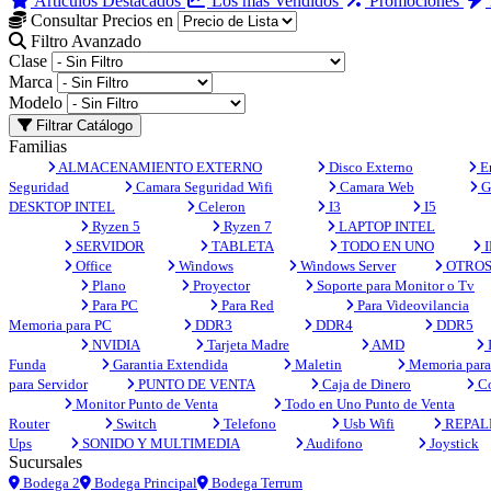
Artículos Destacados
Los más Vendidos
Promociones
Consultar Precios en
Filtro Avanzado
Clase
Marca
Modelo
Filtrar Catálogo
Familias
ALMACENAMIENTO EXTERNO
Disco Externo
En
Seguridad
Camara Seguridad Wifi
Camara Web
G
DESKTOP INTEL
Celeron
I3
I5
Ryzen 5
Ryzen 7
LAPTOP INTEL
SERVIDOR
TABLETA
TODO EN UNO
I
Office
Windows
Windows Server
OTRO
Plano
Proyector
Soporte para Monitor o Tv
Para PC
Para Red
Para Videovilancia
Memoria para PC
DDR3
DDR4
DDR5
NVIDIA
Tarjeta Madre
AMD
Funda
Garantia Extendida
Maletin
Memoria para 
para Servidor
PUNTO DE VENTA
Caja de Dinero
Co
Monitor Punto de Venta
Todo en Uno Punto de Venta
Router
Switch
Telefono
Usb Wifi
REPAL
Ups
SONIDO Y MULTIMEDIA
Audifono
Joystick
Sucursales
Bodega 2
Bodega Principal
Bodega Terrum