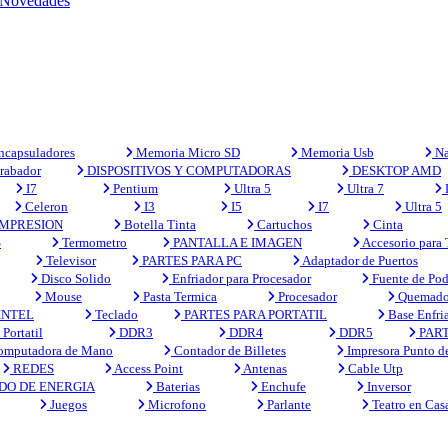
Novedades
capsuladores
Memoria Micro SD
Memoria Usb
Na
rabador
DISPOSITIVOS Y COMPUTADORAS
DESKTOP AMD
I7
Pentium
Ultra 5
Ultra 7
Celeron
I3
I5
I7
Ultra 5
MPRESION
Botella Tinta
Cartuchos
Cinta
S
Termometro
PANTALLA E IMAGEN
Accesorio para
Televisor
PARTES PARA PC
Adaptador de Puertos
Disco Solido
Enfriador para Procesador
Fuente de Pod
Mouse
Pasta Termica
Procesador
Quemado
INTEL
Teclado
PARTES PARA PORTATIL
Base Enfri
Portatil
DDR3
DDR4
DDR5
PART
mputadora de Mano
Contador de Billetes
Impresora Punto d
REDES
Access Point
Antenas
Cable Utp
DO DE ENERGIA
Baterias
Enchufe
Inversor
Juegos
Microfono
Parlante
Teatro en Cas