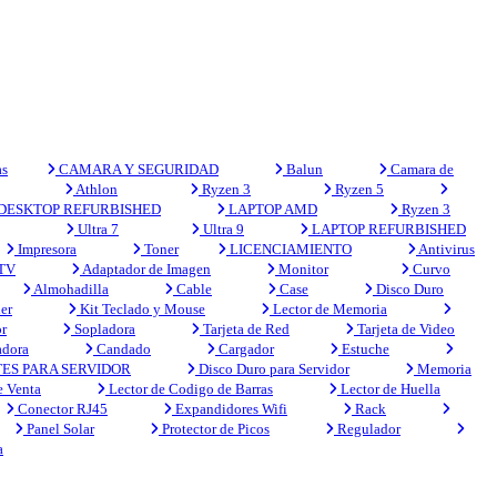
s
CAMARA Y SEGURIDAD
Balun
Camara de
Athlon
Ryzen 3
Ryzen 5
DESKTOP REFURBISHED
LAPTOP AMD
Ryzen 3
Ultra 7
Ultra 9
LAPTOP REFURBISHED
Impresora
Toner
LICENCIAMIENTO
Antivirus
 TV
Adaptador de Imagen
Monitor
Curvo
Almohadilla
Cable
Case
Disco Duro
er
Kit Teclado y Mouse
Lector de Memoria
r
Sopladora
Tarjeta de Red
Tarjeta de Video
adora
Candado
Cargador
Estuche
ES PARA SERVIDOR
Disco Duro para Servidor
Memoria
e Venta
Lector de Codigo de Barras
Lector de Huella
Conector RJ45
Expandidores Wifi
Rack
Panel Solar
Protector de Picos
Regulador
a