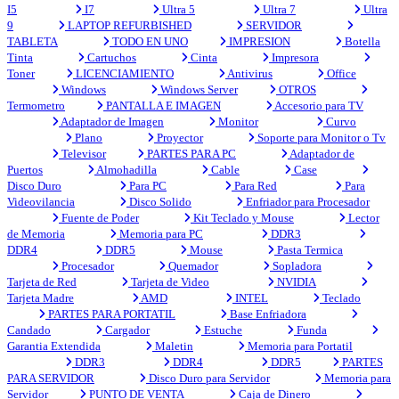
I5
I7
Ultra 5
Ultra 7
Ultra
9
LAPTOP REFURBISHED
SERVIDOR
TABLETA
TODO EN UNO
IMPRESION
Botella
Tinta
Cartuchos
Cinta
Impresora
Toner
LICENCIAMIENTO
Antivirus
Office
Windows
Windows Server
OTROS
Termometro
PANTALLA E IMAGEN
Accesorio para TV
Adaptador de Imagen
Monitor
Curvo
Plano
Proyector
Soporte para Monitor o Tv
Televisor
PARTES PARA PC
Adaptador de
Puertos
Almohadilla
Cable
Case
Disco Duro
Para PC
Para Red
Para
Videovilancia
Disco Solido
Enfriador para Procesador
Fuente de Poder
Kit Teclado y Mouse
Lector
de Memoria
Memoria para PC
DDR3
DDR4
DDR5
Mouse
Pasta Termica
Procesador
Quemador
Sopladora
Tarjeta de Red
Tarjeta de Video
NVIDIA
Tarjeta Madre
AMD
INTEL
Teclado
PARTES PARA PORTATIL
Base Enfriadora
Candado
Cargador
Estuche
Funda
Garantia Extendida
Maletin
Memoria para Portatil
DDR3
DDR4
DDR5
PARTES
PARA SERVIDOR
Disco Duro para Servidor
Memoria para
Servidor
PUNTO DE VENTA
Caja de Dinero