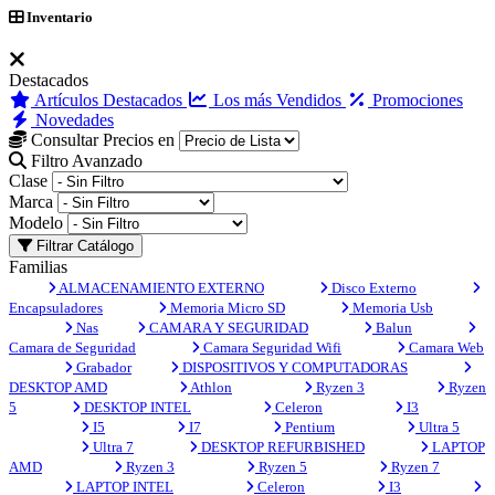
Inventario
Destacados
Artículos Destacados
Los más Vendidos
Promociones
Novedades
Consultar Precios en
Filtro Avanzado
Clase
Marca
Modelo
Filtrar Catálogo
Familias
ALMACENAMIENTO EXTERNO
Disco Externo
Encapsuladores
Memoria Micro SD
Memoria Usb
Nas
CAMARA Y SEGURIDAD
Balun
Camara de Seguridad
Camara Seguridad Wifi
Camara Web
Grabador
DISPOSITIVOS Y COMPUTADORAS
DESKTOP AMD
Athlon
Ryzen 3
Ryzen
5
DESKTOP INTEL
Celeron
I3
I5
I7
Pentium
Ultra 5
Ultra 7
DESKTOP REFURBISHED
LAPTOP
AMD
Ryzen 3
Ryzen 5
Ryzen 7
LAPTOP INTEL
Celeron
I3