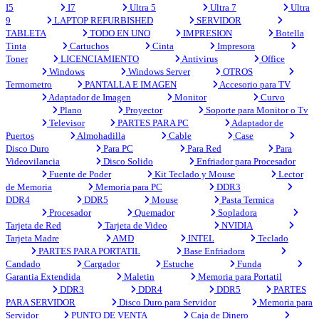
I5
I7
Ultra 5
Ultra 7
Ultra
9
LAPTOP REFURBISHED
SERVIDOR
TABLETA
TODO EN UNO
IMPRESION
Botella
Tinta
Cartuchos
Cinta
Impresora
Toner
LICENCIAMIENTO
Antivirus
Office
Windows
Windows Server
OTROS
Termometro
PANTALLA E IMAGEN
Accesorio para TV
Adaptador de Imagen
Monitor
Curvo
Plano
Proyector
Soporte para Monitor o Tv
Televisor
PARTES PARA PC
Adaptador de
Puertos
Almohadilla
Cable
Case
Disco Duro
Para PC
Para Red
Para
Videovilancia
Disco Solido
Enfriador para Procesador
Fuente de Poder
Kit Teclado y Mouse
Lector
de Memoria
Memoria para PC
DDR3
DDR4
DDR5
Mouse
Pasta Termica
Procesador
Quemador
Sopladora
Tarjeta de Red
Tarjeta de Video
NVIDIA
Tarjeta Madre
AMD
INTEL
Teclado
PARTES PARA PORTATIL
Base Enfriadora
Candado
Cargador
Estuche
Funda
Garantia Extendida
Maletin
Memoria para Portatil
DDR3
DDR4
DDR5
PARTES
PARA SERVIDOR
Disco Duro para Servidor
Memoria para
Servidor
PUNTO DE VENTA
Caja de Dinero