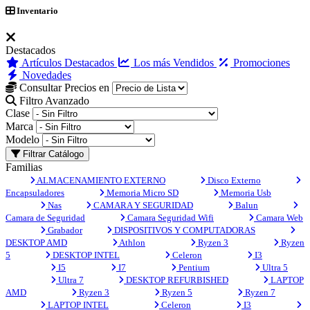
Inventario
Destacados
Artículos Destacados
Los más Vendidos
Promociones
Novedades
Consultar Precios en
Filtro Avanzado
Clase
Marca
Modelo
Filtrar Catálogo
Familias
ALMACENAMIENTO EXTERNO
Disco Externo
Encapsuladores
Memoria Micro SD
Memoria Usb
Nas
CAMARA Y SEGURIDAD
Balun
Camara de Seguridad
Camara Seguridad Wifi
Camara Web
Grabador
DISPOSITIVOS Y COMPUTADORAS
DESKTOP AMD
Athlon
Ryzen 3
Ryzen
5
DESKTOP INTEL
Celeron
I3
I5
I7
Pentium
Ultra 5
Ultra 7
DESKTOP REFURBISHED
LAPTOP
AMD
Ryzen 3
Ryzen 5
Ryzen 7
LAPTOP INTEL
Celeron
I3