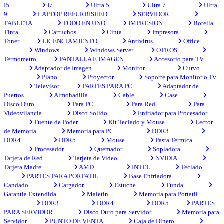
I5
I7
Ultra 5
Ultra 7
Ultra
9
LAPTOP REFURBISHED
SERVIDOR
TABLETA
TODO EN UNO
IMPRESION
Botella
Tinta
Cartuchos
Cinta
Impresora
Toner
LICENCIAMIENTO
Antivirus
Office
Windows
Windows Server
OTROS
Termometro
PANTALLA E IMAGEN
Accesorio para TV
Adaptador de Imagen
Monitor
Curvo
Plano
Proyector
Soporte para Monitor o Tv
Televisor
PARTES PARA PC
Adaptador de
Puertos
Almohadilla
Cable
Case
Disco Duro
Para PC
Para Red
Para
Videovilancia
Disco Solido
Enfriador para Procesador
Fuente de Poder
Kit Teclado y Mouse
Lector
de Memoria
Memoria para PC
DDR3
DDR4
DDR5
Mouse
Pasta Termica
Procesador
Quemador
Sopladora
Tarjeta de Red
Tarjeta de Video
NVIDIA
Tarjeta Madre
AMD
INTEL
Teclado
PARTES PARA PORTATIL
Base Enfriadora
Candado
Cargador
Estuche
Funda
Garantia Extendida
Maletin
Memoria para Portatil
DDR3
DDR4
DDR5
PARTES
PARA SERVIDOR
Disco Duro para Servidor
Memoria para
Servidor
PUNTO DE VENTA
Caja de Dinero