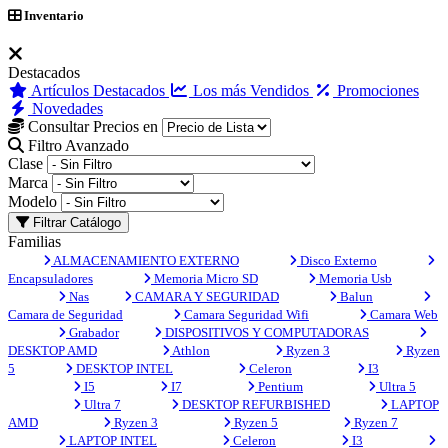
Inventario
Destacados
Artículos Destacados
Los más Vendidos
Promociones
Novedades
Consultar Precios en
Filtro Avanzado
Clase
Marca
Modelo
Filtrar Catálogo
Familias
ALMACENAMIENTO EXTERNO
Disco Externo
Encapsuladores
Memoria Micro SD
Memoria Usb
Nas
CAMARA Y SEGURIDAD
Balun
Camara de Seguridad
Camara Seguridad Wifi
Camara Web
Grabador
DISPOSITIVOS Y COMPUTADORAS
DESKTOP AMD
Athlon
Ryzen 3
Ryzen
5
DESKTOP INTEL
Celeron
I3
I5
I7
Pentium
Ultra 5
Ultra 7
DESKTOP REFURBISHED
LAPTOP
AMD
Ryzen 3
Ryzen 5
Ryzen 7
LAPTOP INTEL
Celeron
I3