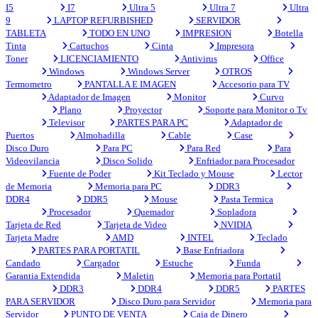
I5
I7
Ultra 5
Ultra 7
Ultra
9
LAPTOP REFURBISHED
SERVIDOR
TABLETA
TODO EN UNO
IMPRESION
Botella
Tinta
Cartuchos
Cinta
Impresora
Toner
LICENCIAMIENTO
Antivirus
Office
Windows
Windows Server
OTROS
Termometro
PANTALLA E IMAGEN
Accesorio para TV
Adaptador de Imagen
Monitor
Curvo
Plano
Proyector
Soporte para Monitor o Tv
Televisor
PARTES PARA PC
Adaptador de
Puertos
Almohadilla
Cable
Case
Disco Duro
Para PC
Para Red
Para
Videovilancia
Disco Solido
Enfriador para Procesador
Fuente de Poder
Kit Teclado y Mouse
Lector
de Memoria
Memoria para PC
DDR3
DDR4
DDR5
Mouse
Pasta Termica
Procesador
Quemador
Sopladora
Tarjeta de Red
Tarjeta de Video
NVIDIA
Tarjeta Madre
AMD
INTEL
Teclado
PARTES PARA PORTATIL
Base Enfriadora
Candado
Cargador
Estuche
Funda
Garantia Extendida
Maletin
Memoria para Portatil
DDR3
DDR4
DDR5
PARTES
PARA SERVIDOR
Disco Duro para Servidor
Memoria para
Servidor
PUNTO DE VENTA
Caja de Dinero