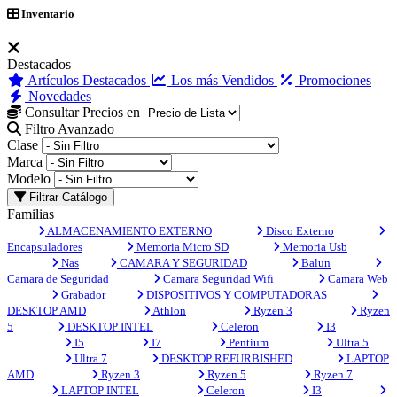
Inventario
Destacados
Artículos Destacados
Los más Vendidos
Promociones
Novedades
Consultar Precios en
Filtro Avanzado
Clase
Marca
Modelo
Filtrar Catálogo
Familias
ALMACENAMIENTO EXTERNO
Disco Externo
Encapsuladores
Memoria Micro SD
Memoria Usb
Nas
CAMARA Y SEGURIDAD
Balun
Camara de Seguridad
Camara Seguridad Wifi
Camara Web
Grabador
DISPOSITIVOS Y COMPUTADORAS
DESKTOP AMD
Athlon
Ryzen 3
Ryzen
5
DESKTOP INTEL
Celeron
I3
I5
I7
Pentium
Ultra 5
Ultra 7
DESKTOP REFURBISHED
LAPTOP
AMD
Ryzen 3
Ryzen 5
Ryzen 7
LAPTOP INTEL
Celeron
I3